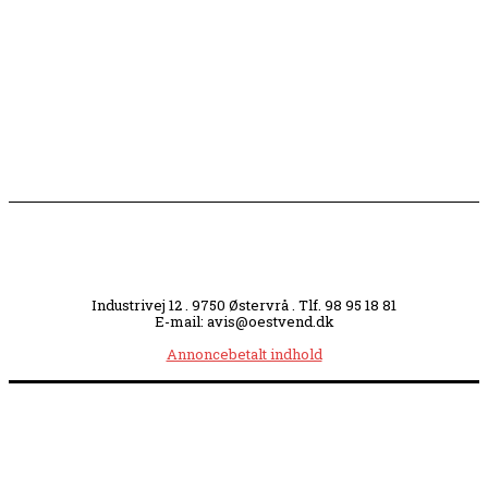
Slagterigrund omdannes til bankende musikhjerte
midt i byen
Industrivej 12 . 9750 Østervrå . Tlf. 98 95 18 81
E-mail: avis@oestvend.dk
Annoncebetalt indhold
Åbningstider:
Mandag kl. 8.00-14.00
|
Tirsdag kl. 8.00-15.30
|
Onsdag kl. 8.00-12.00
|
Torsdag kl. 8.00-15.30
|