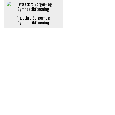
Præstbro Borger- og
Gymnastikforening
POPULÆRE ARTIKLER
Længe ventet nyhed: De Glemte Broer – nu med guide
Børn er vilde med genbrugslegeplads på Sæby Havn
Flaget spilles stadig ned på Sæby Havn hver aften
Engang tiltrak Jernkilden i Sæby sig stor
opmærksomhed