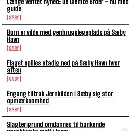
Længe ventet nyhed: De Glemte Broer – nu med
guide
SÆBY
Børn er vilde med genbrugslegeplads på Sæby
Havn
SÆBY
Flaget spilles stadig ned på Sæby Havn hver
aften
SÆBY
Engang tiltrak Jernkilden i Sæby sig stor
opmærksomhed
SÆBY
Slagterigrund omdannes til bankende