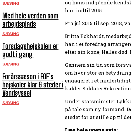
og hans indgående kendskab
SÆSING
han indtil 2015.
Med hele verden som
arbejdsplads
Fra jul 2015 til sep. 2018, v
SÆSING
Britta Eckhardt, medarbej
han i et foredrag arrange
Torsdagshøjskolen er
efter sin kone, Helles død
godt i gang
Gennem sin tid som forsvar
SÆSING
om hvor stor en betydning 
Forårssæson i FOF’s
engageret i et midlertidigt
højskoler klar 6 steder i
kalder SoldaterRekreation
Vendsyssel
Under statsminister Løkkes
SÆSING
på tale som ny formand. De
stedet for at stille op til
Læs hele ugens avis: