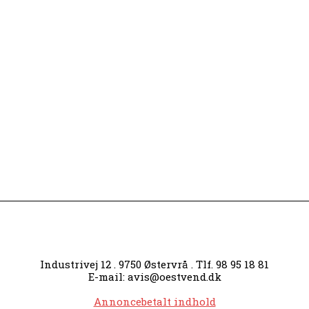
Engang tilt
Slagterigru
Industrivej 12 . 9750 Østervrå . Tlf. 98 95 18 81
E-mail: avis@oestvend.dk
Annoncebetalt indhold