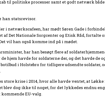
 til politiske processer samt et godt netværk både i
ar han statsrevisor.
der i netværkscafeen, har mødt Søren Gade i forbind
ret af Det Nationale Sorgcenter og Etisk Råd, forta
. Det vil han også komme ind på i mødet.
sminister, har han besøgt flere af soldaterhjemmene
de hjem havde for soldaterne der, og det havde de o
 botilbud i Holstebro for tidligere udsendte soldater,
.
 store krise i 2014, hvor alle havde ventet, at Løkk
t blev dog ikke til noget, for det lykkedes endnu eng
 det kommende EU-valg.