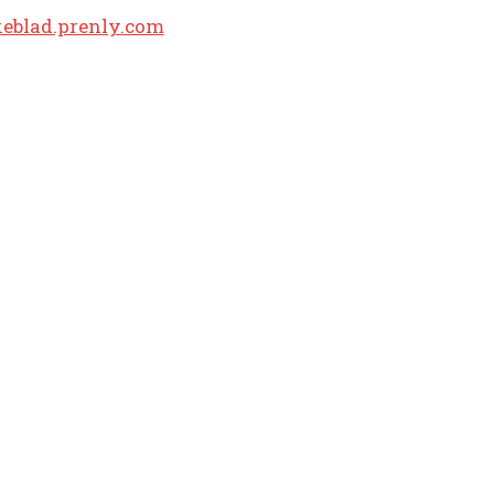
keblad.prenly.com
POPULÆRE
Længe vente
Børn er vil
Flaget spil