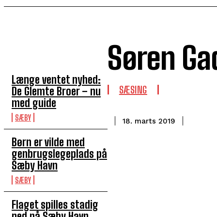
Søren Ga
TOP 5 I DENNE UGE
Længe ventet nyhed:
SÆSING
De Glemte Broer – nu
med guide
SÆBY
18. marts 2019
Børn er vilde med
genbrugslegeplads på
Sæby Havn
SÆBY
Flaget spilles stadig
ned på Sæby Havn