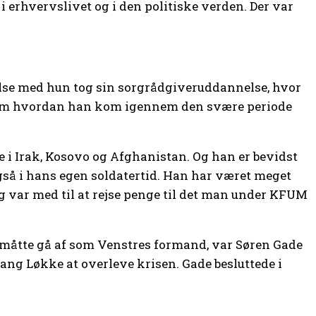
 erhvervslivet og i den politiske verden. Der var
else med hun tog sin sorgrådgiveruddannelse, hvor
lte om hvordan han kom igennem den svære periode
 i Irak, Kosovo og Afghanistan. Og han er bevidst
gså i hans egen soldatertid. Han har været meget
 og var med til at rejse penge til det man under KFUM
e måtte gå af som Venstres formand, var Søren Gade
ang Løkke at overleve krisen. Gade besluttede i