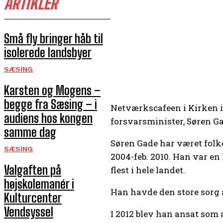
ARTIKLER
Små fly bringer håb til
isolerede landsbyer
SÆSING
Karsten og Mogens –
begge fra Sæsing – i
Netværkscafeen i Kirken i
audiens hos kongen
forsvarsminister, Søren Ga
samme dag
Søren Gade har været folke
SÆSING
2004-feb. 2010. Han var en
Valgaften på
flest i hele landet.
højskolemanér i
Han havde den store sorg a
Kulturcenter
Vendsyssel
I 2012 blev han ansat som