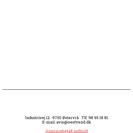
Flaget spilles stadig ned på Sæby Havn hver aften
Engang tiltrak Jernkilden i Sæby sig stor
opmærksomhed
Slagterigrund omdannes til bankende musikhjerte
midt i byen
Industrivej 12 . 9750 Østervrå . Tlf. 98 95 18 81
E-mail: avis@oestvend.dk
Annoncebetalt indhold