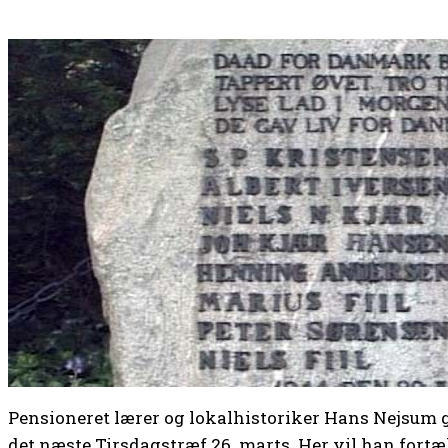
Pensioneret lærer og lokalhistoriker Hans Nejsum gæ
det næste Tirsdagstræf 26. marts. Her vil han fort