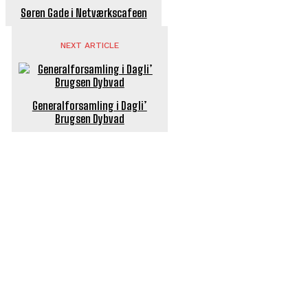
Søren Gade i Netværkscafeen
NEXT ARTICLE
Generalforsamling i Dagli’
Brugsen Dybvad
POPULÆRE ARTIKLER
Længe ventet nyhed: De Glemte Broer – nu med guide
Børn er vilde med genbrugslegeplads på Sæby Havn