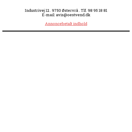
Industrivej 12 . 9750 Østervrå . Tlf. 98 95 18 81
E-mail: avis@oestvend.dk
Annoncebetalt indhold
Åbningstider:
Mandag kl. 8.00-14.00
|
Tirsdag kl. 8.00-15.30
|
Onsdag kl. 8.00-12.00
|
Torsdag kl. 8.00-15.30
|
Fredag kl. 8.00-14.00