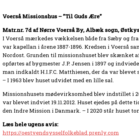
Voerså Missionshus – ”Til Guds Ære”
Matr.nr. 7d af Nørre Voerså By, Albæk sogn, Østkys
I Voerså mærkedes vækkelsen både fra Sæby og fra A
var kapellan i årene 1887-1896. Kredsen i Voerså s
Nordost. Grunden til missionshuset blev skænket af
opførtes af bygmester J.P. Jensen i 1897 og indviede
man indkaldt H.I.F.C. Matthiesen, der da var blevet
– I 1963 blev huset udvidet med en lille sal.
Missionshusets mødevirksomhed blev indstillet i 20
var blevet indviet 19.11.2012. Huset ejedes på dette 
den Indre Mission i Danmark. – I 2020 står huset tom
Læs hele ugens avis:
https://oestvendsysselfolkeblad.prenly.com