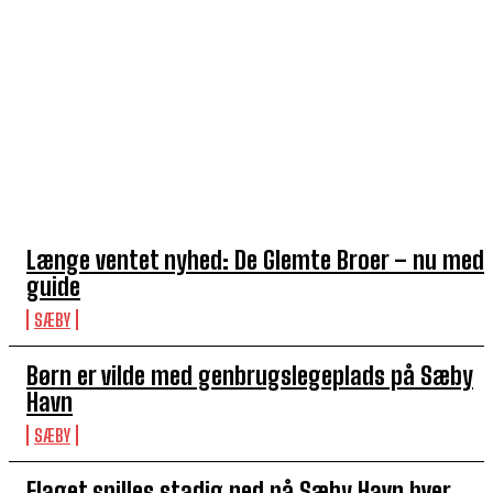
TOP 5 I DENNE UGE
Længe ventet nyhed: De Glemte Broer – nu med
guide
SÆBY
Børn er vilde med genbrugslegeplads på Sæby
Havn
SÆBY
Flaget spilles stadig ned på Sæby Havn hver