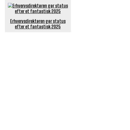
Erhvervsdirektøren gør status
efter et fantastisk 2025
POPULÆRE ARTIKLER
Længe ventet nyhed: De Glemte Broer – nu med guide
Børn er vilde med genbrugslegeplads på Sæby Havn
Flaget spilles stadig ned på Sæby Havn hver aften
Engang tiltrak Jernkilden i Sæby sig stor
opmærksomhed