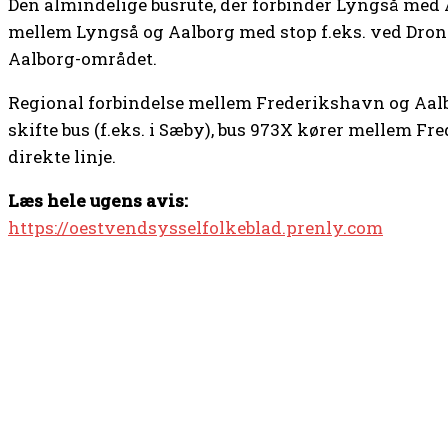
Den almindelige busrute, der forbinder Lyngså med A
mellem Lyngså og Aalborg med stop f.eks. ved Dron
Aalborg-området.
Regional forbindelse mellem Frederikshavn og Aal
skifte bus (f.eks. i Sæby), bus 973X kører mellem F
direkte linje.
Læs hele ugens avis:
https://oestvendsysselfolkeblad.prenly.com
TOP 5 I DENNE UGE