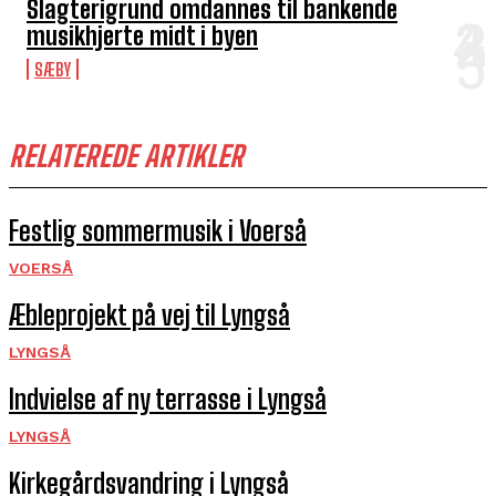
Slagterigrund omdannes til bankende
musikhjerte midt i byen
SÆBY
RELATEREDE ARTIKLER
Festlig sommermusik i Voerså
VOERSÅ
Æbleprojekt på vej til Lyngså
LYNGSÅ
Indvielse af ny terrasse i Lyngså
LYNGSÅ
Kirkegårds­vandring i Lyngså