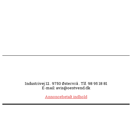
Slagterigrund omdannes til bankende musikhjerte
midt i byen
Industrivej 12 . 9750 Østervrå . Tlf. 98 95 18 81
E-mail: avis@oestvend.dk
Annoncebetalt indhold
Åbningstider:
Mandag kl. 8.00-14.00
|
Tirsdag kl. 8.00-15.30
|