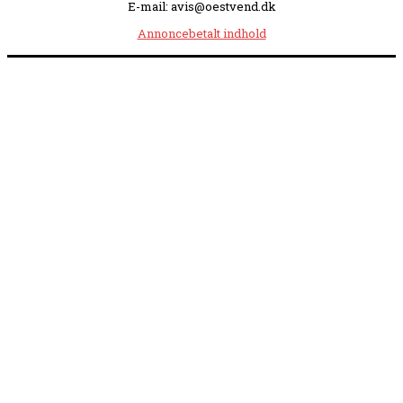
E-mail: avis@oestvend.dk
Annoncebetalt indhold
Åbningstider:
Mandag kl. 8.00-14.00
|
Tirsdag kl. 8.00-15.30
|
Onsdag kl. 8.00-12.00
|
Torsdag kl. 8.00-15.30
|
Fredag kl. 8.00-14.00