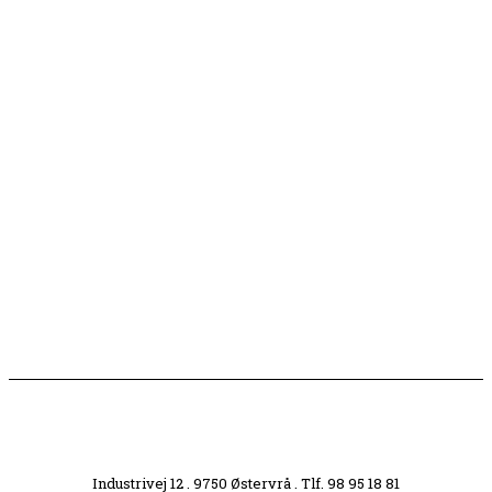
Børn er vilde med genbrugslegeplads på Sæby Havn
Flaget spilles stadig ned på Sæby Havn hver aften
Engang tiltrak Jernkilden i Sæby sig stor
opmærksomhed
Slagterigrund omdannes til bankende musikhjerte
midt i byen
Industrivej 12 . 9750 Østervrå . Tlf. 98 95 18 81