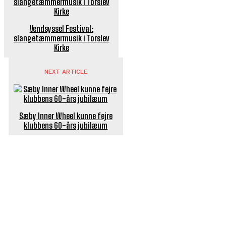
Vendsyssel Festival:
slangetæmmermusik i Torslev
Kirke
NEXT ARTICLE
Sæby Inner Wheel kunne fejre
klubbens 60-års jubilæum
POPULÆRE ARTIKLER
Længe ventet nyhed: De Glemte Broer – nu med guide