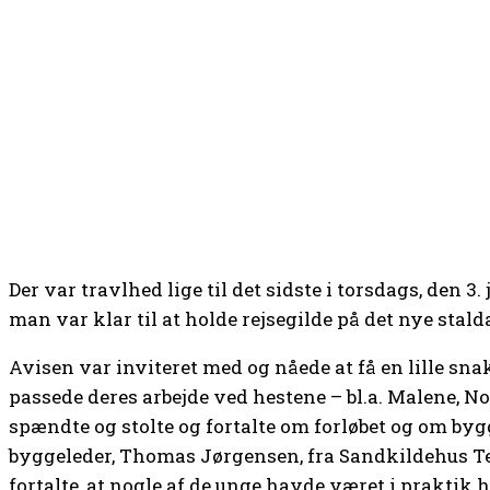
Der var travlhed lige til det sidste i torsdags, den 3.
man var klar til at holde rejsegilde på det nye stal
Avisen var inviteret med og nåede at få en lille sna
passede deres arbejde ved hestene – bl.a. Malene, N
spændte og stolte og fortalte om forløbet og om bygg
byggeleder, Thomas Jørgensen, fra Sandkildehus T
fortalte, at nogle af de unge havde været i praktik