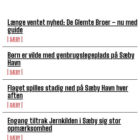
TOP 5 I DENNE UGE
Længe ventet nyhed: De Glemte Broer – nu med
guide
SÆBY
Børn er vilde med genbrugslegeplads på Sæby
Havn
SÆBY
Flaget spilles stadig ned på Sæby Havn hver
aften
SÆBY
Engang tiltrak Jernkilden i Sæby sig stor
opmærksomhed
SÆBY