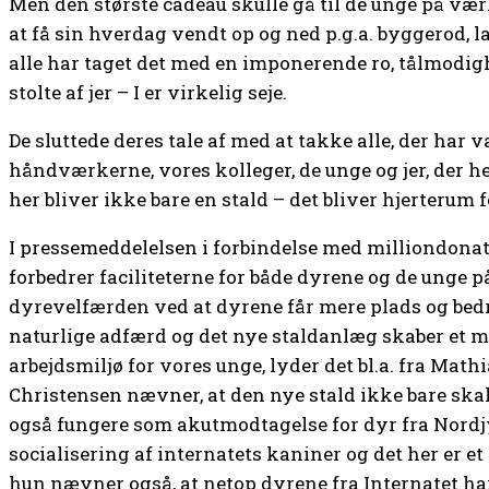
Men den største cadeau skulle gå til de unge på værk
at få sin hverdag vendt op og ned p.g.a. byggerod, 
alle har taget det med en imponerende ro, tålmodi
stolte af jer – I er virkelig seje.
De sluttede deres tale af med at takke alle, der ha
håndværkerne, vores kolleger, de unge og jer, der he
her bliver ikke bare en stald – det bliver hjerterum f
I pressemeddelelsen i forbindelse med milliondonati
forbedrer faciliteterne for både dyrene og de unge 
dyrevelfærden ved at dyrene får mere plads og bedr
naturlige adfærd og det nye staldanlæg skaber et m
arbejdsmiljø for vores unge, lyder det bl.a. fra Ma
Christensen nævner, at den nye stald ikke bare ska
også fungere som akutmodtagelse for dyr fra Nord
socialisering af internatets kaniner og det her er e
hun nævner også, at netop dyrene fra Internatet har