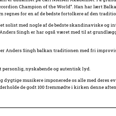
Accordion Champion of the World”. Han har lært Bal
m regnes for en af de bedste fortolkere af den tradit
t solist med nogle af de bedste skandinaviske og inte
 Anders Singh er har også været med til at grundlæg
r Anders Singh balkan traditionen med fri improvis
 personlig, nyskabende og autentisk lyd.
og dygtige musikere imponerede os alle med deres evn
erholde de godt 100 fremmødte i kirken denne aften