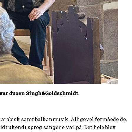
e var duoen Singh&Goldschmidt.
g arabisk samt balkanmusik. Alligevel formåede de,
e, lidt ukendt sprog sangene var på. Det hele blev