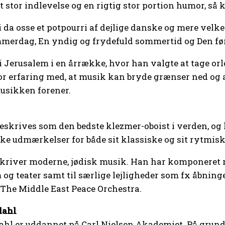
stor indlevelse og en rigtig stor portion humor, så k
i da osse et potpourri af dejlige danske og mere velk
merdag, En yndig og frydefuld sommertid og Den førs
 Jerusalem i en årrække, hvor han valgte at tage orl
tor erfaring med, at musik kan bryde grænser ned og
usikken forener.
eskrives som den bedste klezmer-oboist i verden, o
e udmærkelser for både sit klassiske og sit rytmisk
river moderne, jødisk musik. Han har komponeret mus
lm og teater samt til særlige lejligheder som fx åbn
he Middle East Peace Orchestra.
dahl
hl er uddannet på Carl Nielsen Akademiet. På grund 