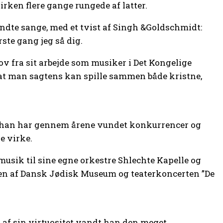
irken flere gange rungede af latter.
endte sange, med et tvist af Singh &Goldschmidt:
te gang jeg så dig.
ov fra sit arbejde som musiker i Det Kongelige
 at man sagtens kan spille sammen både kristne,
g han har gennem årene vundet konkurrencer og
e virke.
ik til sine egne orkestre Shlech­te Kapelle og
ingen af Dansk Jødisk Museum og teaterkoncerten ”De
af sin virtuositet vandt han den meget