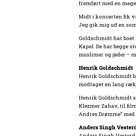
fremført med en meget 
Midt i koncerten fik v
Jeg gik mig ud en som
Goldschmidt har boet i
Kapel. De har begge s
muslimer og jøder – m
Henrik Goldschmidt
Henrik Goldschmidt b
modtaget en lang rækk
Henrik Goldschmidt sk
Klezmer Zahav, til fi
Andres Drømme” med T
Anders Singh Vester
Anders Singh Vesterda