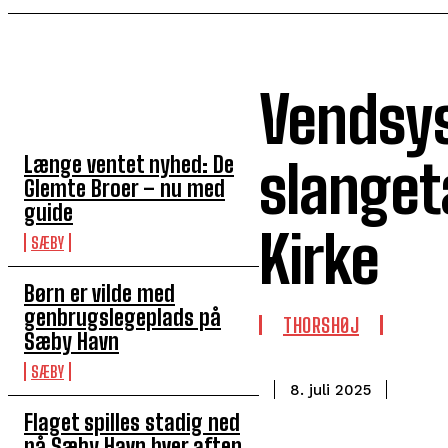
Vendsys
TOP 5 I DENNE UGE
Længe ventet nyhed: De
slanget
Glemte Broer – nu med
guide
Kirke
SÆBY
Børn er vilde med
genbrugslegeplads på
THORSHØJ
Sæby Havn
SÆBY
8. juli 2025
Flaget spilles stadig ned
på Sæby Havn hver aften