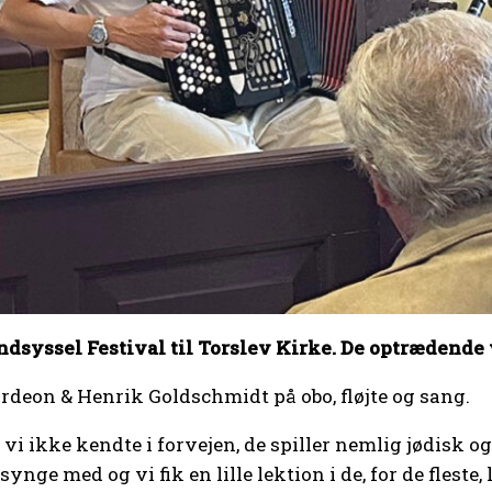
dsyssel Festival til Torslev Kirke. De optrædend
deon & Henrik Goldschmidt på obo, fløjte og sang.
vi ikke kendte i forvejen, de spiller nemlig jødisk o
t synge med og vi fik en lille lektion i de, for de flest