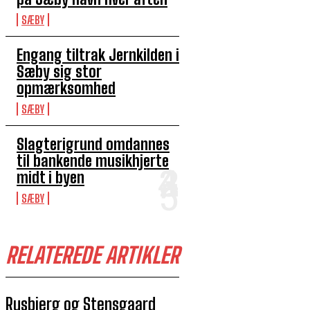
SÆBY
Engang tiltrak Jernkilden i
Sæby sig stor
opmærksomhed
SÆBY
Slagterigrund omdannes
til bankende musikhjerte
midt i byen
SÆBY
RELATEREDE ARTIKLER
Rusbjerg og Stensgaard