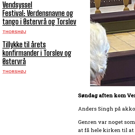
Vendsyssel
Festival: Verdensnavne og
tango i Østervrå og Torslev
THORSHØJ
Tillykke til årets
konfirmander i Torslev og
Østervrå
THORSHØJ
Søndag aften kom Ven
Anders Singh på akkor
Genren var noget som 
at få hele kirken til a