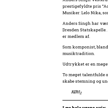
prestigefyldte pris “
Musiker: Lelo Nika, so
Anders Singh har være
Dresden Statskapelle.
er medlem af.
Som komponist, blande
musiktradition.
Udtrykket er en meget
To meget talentfulde 
skabe stemning og und
KØH
2
Læs hele ugens avis: