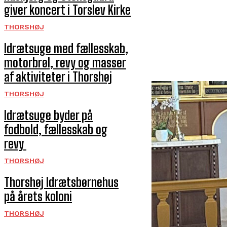
giver koncert i Torslev Kirke
THORSHØJ
Idrætsuge med fællesskab,
motorbrøl, revy og masser
af aktiviteter i Thorshøj
THORSHØJ
Idrætsuge byder på
fodbold, fællesskab og
revy
THORSHØJ
Thorshøj Idrætsbørnehus
på årets koloni
THORSHØJ