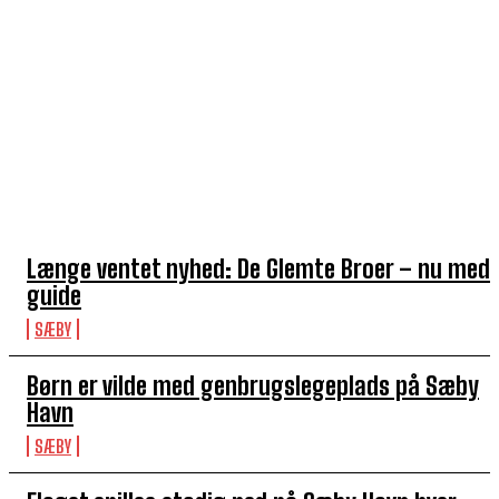
TOP 5 I DENNE UGE
Længe ventet nyhed: De Glemte Broer – nu med
guide
SÆBY
Børn er vilde med genbrugslegeplads på Sæby
Havn
SÆBY