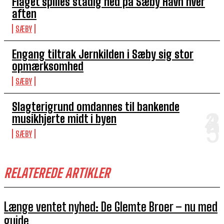
Flaget spilles stadig ned på Sæby Havn hver
aften
SÆBY
Engang tiltrak Jernkilden i Sæby sig stor
opmærksomhed
SÆBY
Slagterigrund omdannes til bankende
musikhjerte midt i byen
SÆBY
RELATEREDE ARTIKLER
Længe ventet nyhed: De Glemte Broer – nu med
guide