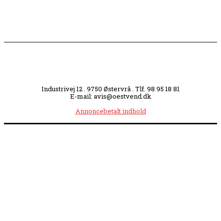
Industrivej 12 . 9750 Østervrå . Tlf. 98 95 18 81
E-mail: avis@oestvend.dk
Annoncebetalt indhold
Åbningstider:
Mandag kl. 8.00-14.00
|
Tirsdag kl. 8.00-15.30
|
Onsdag kl. 8.00-12.00
|
Torsdag kl. 8.00-15.30
|
Fredag kl. 8.00-14.00