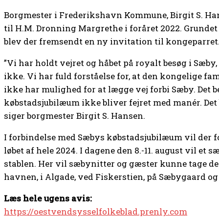
Borgmester i Frederikshavn Kommune, Birgit S. Hans
til H.M. Dronning Margrethe i foråret 2022. Grundet
blev der fremsendt en ny invitation til kongeparret
”Vi har holdt vejret og håbet på royalt besøg i Sæb
ikke. Vi har fuld forståelse for, at den kongelige f
ikke har mulighed for at lægge vej forbi Sæby. Det 
købstadsjubilæum ikke bliver fejret med manér. Det b
siger borgmester Birgit S. Hansen.
I forbindelse med Sæbys købstadsjubilæum vil der fo
løbet af hele 2024. I dagene den 8.-11. august vil et
stablen. Her vil sæbynitter og gæster kunne tage del
havnen, i Algade, ved Fiskerstien, på Sæbygaard og
Læs hele ugens avis:
https://oestvendsysselfolkeblad.prenly.com