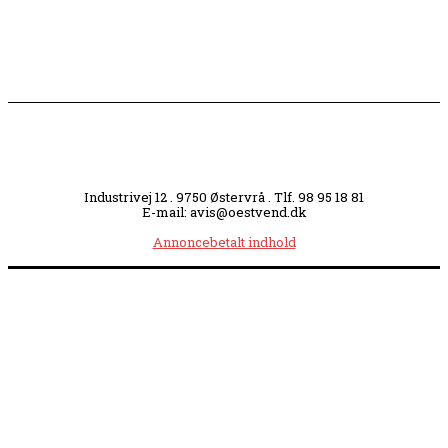
Industrivej 12 . 9750 Østervrå . Tlf. 98 95 18 81
E-mail: avis@oestvend.dk
Annoncebetalt indhold
Åbningstider:
Mandag kl. 8.00-14.00
|
Tirsdag kl. 8.00-15.30
|
Onsdag kl. 8.00-12.00
|
Torsdag kl. 8.00-15.30
|
Fredag kl. 8.00-14.00