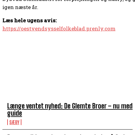
igen næste år.
Læs hele ugens avis:
https://oestvendsysselfolkeblad.prenly.com
TOP 5 I DENNE UGE
Længe ventet nyhed: De Glemte Broer – nu med
guide
SÆBY