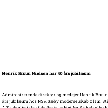
Henrik Bruun Nielsen har 40 års jubilæum
Administrerende direktør og medejer Henrik Bruun Nie
års jubilæum hos NSH Sæby moderselskab til Im. Sti
A/S i daglig tale af de fleste kaldet Im. Stiholt eller b