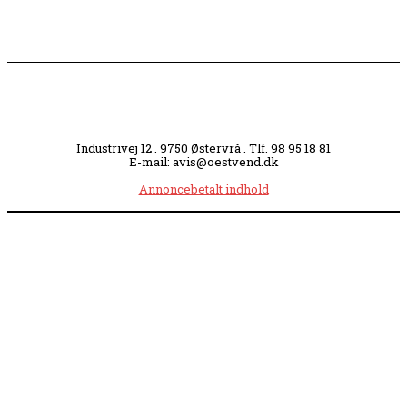
Industrivej 12 . 9750 Østervrå . Tlf. 98 95 18 81
E-mail: avis@oestvend.dk
Annoncebetalt indhold
Åbningstider:
Mandag kl. 8.00-14.00
|
Tirsdag kl. 8.00-15.30
|
Onsdag kl. 8.00-12.00
|
Torsdag kl. 8.00-15.30
|
Fredag kl. 8.00-14.00