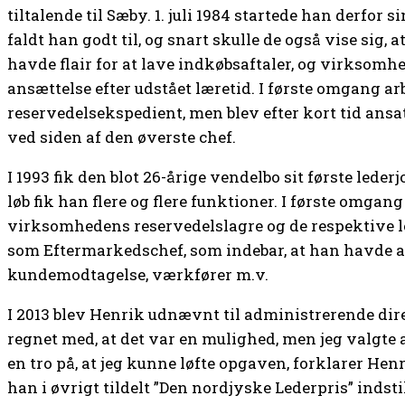
tiltalende til Sæby. 1. juli 1984 startede han derfor s
faldt han godt til, og snart skulle de også vise sig,
havde flair for at lave indkøbsaftaler, og virksomh
ansættelse efter udstået læretid. I første omgang 
reservedelsekspedient, men blev efter kort tid ans
ved siden af den øverste chef.
I 1993 fik den blot 26-årige vendelbo sit første lede
løb fik han flere og flere funktioner. I første omgang
virksomhedens reservedelslagre og de respektive led
som Eftermarkedschef, som inde­bar, at han havde 
kundemodtagelse, værkfører m.v.
I 2013 blev Henrik udnævnt til administrerende dire
regnet med, at det var en mulighed, men jeg valgte at
en tro på, at jeg kunne løfte opgaven, forklarer He
han i øvrigt tildelt ”Den nordjyske Lederpris” indst