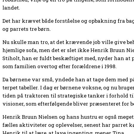
landet.
Det har krævet både forståelse og opbakning fra ba
og parrets tre børn.
Nu skulle man tro, at det krævende job ville give beh
hjemlige sofa, men det er slet ikke Henrik Bruun Niel
Stiholt, han er fuldt beskæftiget med, nyder han at 
som familien overtog efter forældrene i 1998.
Da børnene var små, yndede han at tage dem med på t
terpet tabeller. I dag er børnene voksne, og nu brug
tiden på traktoren til strategiske tanker i forhold t
visioner, som efterfølgende bliver præsenteret for 
Henrik Bruun Nielsen og hans hustru er også mege
fælles aktiviteter og oplevelser, senest har parret 
Henrik til at lære, at lave ingenting, mener Tina.