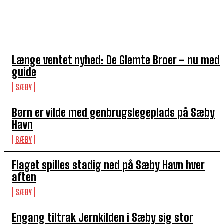
TOP 5 I DENNE UGE
Længe ventet nyhed: De Glemte Broer – nu med
guide
SÆBY
Børn er vilde med genbrugslegeplads på Sæby
Havn
SÆBY
Flaget spilles stadig ned på Sæby Havn hver
aften
SÆBY
Engang tiltrak Jernkilden i Sæby sig stor