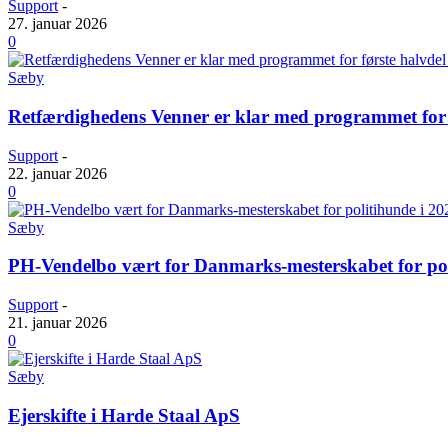
Support
-
27. januar 2026
0
Sæby
Retfærdighedens Venner er klar med programmet for f
Support
-
22. januar 2026
0
Sæby
PH-Vendelbo vært for Danmarks-mesterskabet for pol
Support
-
21. januar 2026
0
Sæby
Ejerskifte i Harde Staal ApS