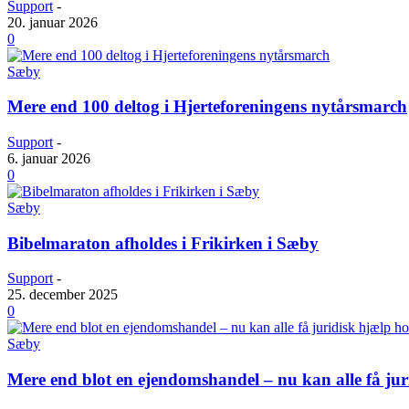
Support
-
20. januar 2026
0
Sæby
Mere end 100 deltog i Hjerteforeningens nytårsmarch
Support
-
6. januar 2026
0
Sæby
Bibelmaraton afholdes i Frikirken i Sæby
Support
-
25. december 2025
0
Sæby
Mere end blot en ejendomshandel – nu kan alle få j