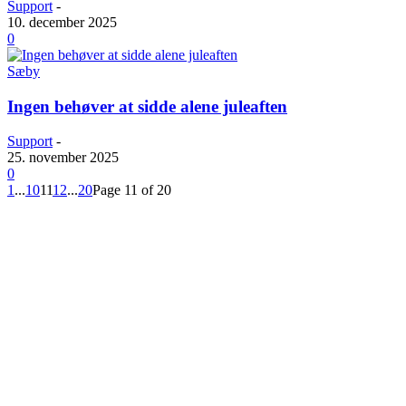
Support
-
10. december 2025
0
Sæby
Ingen behøver at sidde alene juleaften
Support
-
25. november 2025
0
1
...
10
11
12
...
20
Page 11 of 20