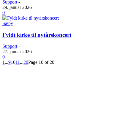
Support
-
29. januar 2026
0
Sæby
Fyldt kirke til nytårskoncert
Support
-
27. januar 2026
0
1
...
9
10
11
...
20
Page 10 of 20