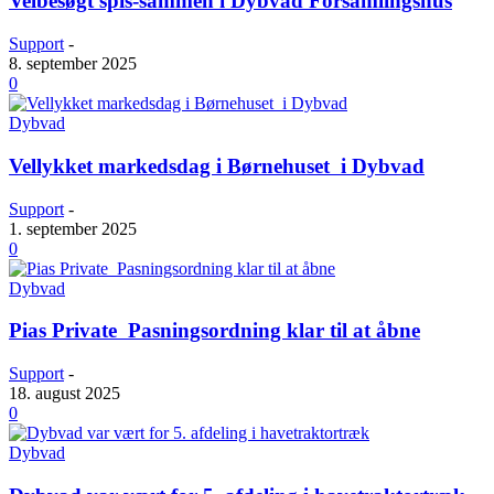
Velbesøgt spis-sammen i Dybvad Forsamlingshus
Support
-
8. september 2025
0
Dybvad
Vellykket markedsdag i Børnehuset i Dybvad
Support
-
1. september 2025
0
Dybvad
Pias Private Pasningsordning klar til at åbne
Support
-
18. august 2025
0
Dybvad