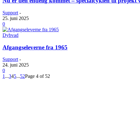
Nu er den endelig kommet – specialcyklen til projekt v
Support
-
25. juni 2025
0
Dybvad
Afgangseleverne fra 1965
Support
-
24. juni 2025
0
1
...
3
4
5
...
52
Page 4 of 52