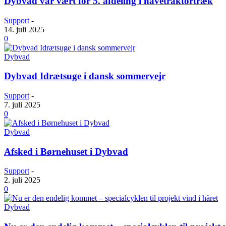
Dybvad var vært for 5. afdeling i havetraktortræk
Support
-
14. juli 2025
0
Dybvad
Dybvad Idrætsuge i dansk sommervejr
Support
-
7. juli 2025
0
Dybvad
Afsked i Børnehuset i Dybvad
Support
-
2. juli 2025
0
Dybvad