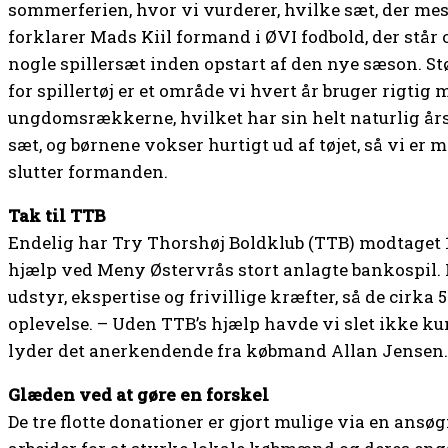
sommerferien, hvor vi vurderer, hvilke sæt, der mes
forklarer Mads Kiil formand i ØVI fodbold, der står 
nogle spillersæt inden opstart af den nye sæson. S
for spillertøj er et område vi hvert år bruger rigtig
ungdomsrækkerne, hvilket har sin helt naturlig årsag
sæt, og børnene vokser hurtigt ud af tøjet, så vi er
slutter formanden.
Tak til TTB
Endelig har Try Thorshøj Boldklub (TTB) modtaget 10
hjælp ved Meny Østervrås stort anlagte bankospil. 
udstyr, ekspertise og frivillige kræfter, så de cirka 
oplevelse. – Uden TTB’s hjælp havde vi slet ikke 
lyder det anerkendende fra købmand Allan Jensen.
Glæden ved at gøre en forskel
De tre flotte donationer er gjort mulige via en ans