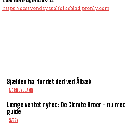
Læs hele ugens avis:
https://oestvendsysselfolkeblad.prenly.com
TOP 5 I DENNE UGE
Sjælden haj fundet død ved Ålbæk
NORDJYLLAND
Længe ventet nyhed: De Glemte Broer – nu med
guide
SÆBY