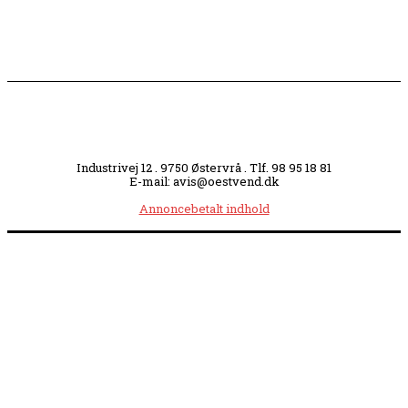
Industrivej 12 . 9750 Østervrå . Tlf. 98 95 18 81
E-mail: avis@oestvend.dk
Annoncebetalt indhold
Åbningstider:
Mandag kl. 8.00-14.00
|
Tirsdag kl. 8.00-15.30
|
Onsdag kl. 8.00-12.00
|
Torsdag kl. 8.00-15.30
|
Fredag kl. 8.00-14.00