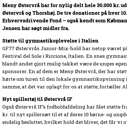
Meny Østervrå har for nylig delt hele 30.000 kr. ud 
Østervrå og Thorshøj. De tre donationer på hver 10
Erhvervsdrivende Fond – også kendt som Købman
Jensen har søgt midler fra.
Støtte til gymnastikoplevelse i Italien
GF77 Østervrås Junior-Mix-hold har netop været p
Festival del Sole i Riccione, Italien. En snes gymnas
blandt andet gjort mulig takket være de unges egen
sponsorer. En af dem er Meny Østervrå, der har støtt
hørte om turen til den lokale gymnastikopvisning i
samme, at det var oplagt for os at støtte, fortæller 
Nyt spillertøj til Østervrå IF
Også Østervrå IF’s fodboldafdeling har fået støtte f
kr. til nyt spillersæt til et af deres 10 børne- og u
endelig besluttet, hvilket hold det bliver, det får vi o