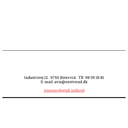
Slagterigrund omdannes til bankende musikhjerte
midt i byen
Industrivej 12 . 9750 Østervrå . Tlf. 98 95 18 81
E-mail: avis@oestvend.dk
Annoncebetalt indhold
Åbningstider:
Mandag kl. 8.00-14.00
|
Tirsdag kl. 8.00-15.30
|
Onsdag kl. 8.00-12.00
|
Torsdag kl. 8.00-15.30
|