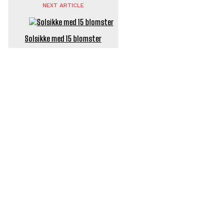
NEXT ARTICLE
Solsikke med 15 blomster
POPULÆRE ARTIKLER
Længe ventet nyhed: De Glemte Broer – nu med guide
Børn er vilde med genbrugslegeplads på Sæby Havn
Flaget spilles stadig ned på Sæby Havn hver aften
Engang tiltrak Jernkilden i Sæby sig stor
opmærksomhed