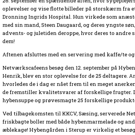
26. september en spændende aften, hvor sygeplejer
oplevelser og vise flotte billeder på storskærm fra 
Dronning Ingrids Hospital. Hun virkede som anæst
med sin mand, Steen Daugaard, og deres yngste søn,
advents- og juletiden deroppe, hvor deres to andre 
dem!
Aftenen afsluttes med en servering med kaffe/te og
Netværkscafeens besøg den 12. september på Hybeng
Henrik, blev en stor oplevelse for de 25 deltagere. 
hvorledes de i dag er nået frem til en meget aner
de fremstiller kvalitetsvarer af forskellige frugter.
hybensuppe og prøvesmagte 25 forskellige produkt
Ved tilbagekomsten til KKCV, Sæsing, serverede N
friskbagte boller med både hybenmarmelade og a
æblekage! Hybengården i Sterup er virkelig et besø