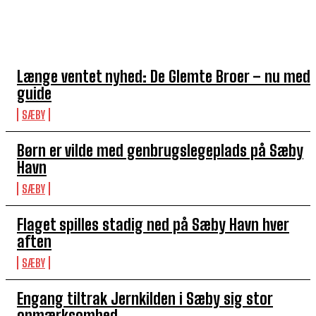
TOP 5 I DENNE UGE
Længe ventet nyhed: De Glemte Broer – nu med
guide
SÆBY
Børn er vilde med genbrugslegeplads på Sæby
Havn
SÆBY
Flaget spilles stadig ned på Sæby Havn hver
aften
SÆBY
Engang tiltrak Jernkilden i Sæby sig stor
opmærksomhed