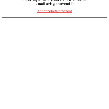
Industrivej 12 . 9750 Østervrå . Tlf. 98 95 18 81
E-mail: avis@oestvend.dk
Annoncebetalt indhold
Åbningstider:
Mandag kl. 8.00-14.00
|
Tirsdag kl. 8.00-15.30
|
Onsdag kl. 8.00-12.00
|
Torsdag kl. 8.00-15.30
|
Fredag kl. 8.00-14.00