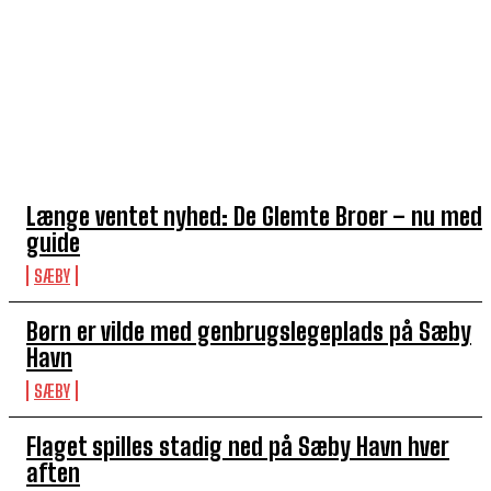
TOP 5 I DENNE UGE
Længe ventet nyhed: De Glemte Broer – nu med
guide
SÆBY
Børn er vilde med genbrugslegeplads på Sæby
Havn
SÆBY
Flaget spilles stadig ned på Sæby Havn hver
aften