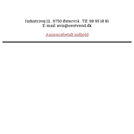
Industrivej 12 . 9750 Østervrå . Tlf. 98 95 18 81
E-mail: avis@oestvend.dk
Annoncebetalt indhold
Åbningstider:
Mandag kl. 8.00-14.00
|
Tirsdag kl. 8.00-15.30
|
Onsdag kl. 8.00-12.00
|
Torsdag kl. 8.00-15.30
|
Fredag kl. 8.00-14.00