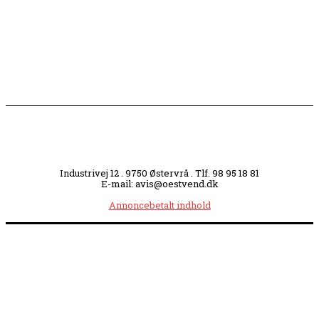
Slagterigrund omdannes til bankende musikhjerte
midt i byen
Industrivej 12 . 9750 Østervrå . Tlf. 98 95 18 81
E-mail: avis@oestvend.dk
Annoncebetalt indhold
Åbningstider:
Mandag kl. 8.00-14.00
|
Tirsdag kl. 8.00-15.30
|
Onsdag kl. 8.00-12.00
|
Torsdag kl. 8.00-15.30
|
Fredag kl. 8.00-14.00