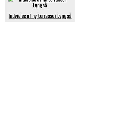
Indvielse af ny terrasse i Lyngså
POPULÆRE ARTIKLER
Længe ventet nyhed: De Glemte Broer – nu med guide
Børn er vilde med genbrugslegeplads på Sæby Havn
Flaget spilles stadig ned på Sæby Havn hver aften
Engang tiltrak Jernkilden i Sæby sig stor
opmærksomhed