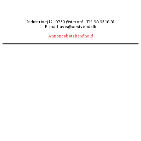
Industrivej 12 . 9750 Østervrå . Tlf. 98 95 18 81
E-mail: avis@oestvend.dk
Annoncebetalt indhold
Åbningstider:
Mandag kl. 8.00-14.00
|
Tirsdag kl. 8.00-15.30
|
Onsdag kl. 8.00-12.00
|
Torsdag kl. 8.00-15.30
|
Fredag kl. 8.00-14.00