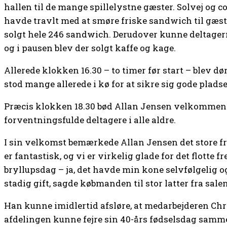
hallen til de mange spillelystne gæster. Solvej og c
havde travlt med at smøre friske sandwich til gæster
solgt hele 246 sandwich. Derudover kunne deltager
og i pausen blev der solgt kaffe og kage.
Allerede klokken 16.30 – to timer før start – blev dø
stod mange allerede i kø for at sikre sig gode pladse
Præcis klokken 18.30 bød Allan Jensen velkommen t
forventningsfulde deltagere i alle aldre.
I sin velkomst bemærkede Allan Jensen det store fr
er fantastisk, og vi er virkelig glade for det flotte 
bryllupsdag – ja, det havde min kone selvfølgelig ogs
stadig gift, sagde købmanden til stor latter fra salen
Han kunne imidlertid afsløre, at medarbejderen Chri
afdelingen kunne fejre sin 40-års fødselsdag samme