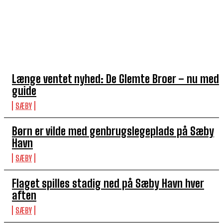
TOP 5 I DENNE UGE
Længe ventet nyhed: De Glemte Broer – nu med
guide
SÆBY
Børn er vilde med genbrugslegeplads på Sæby
Havn
SÆBY
Flaget spilles stadig ned på Sæby Havn hver
aften
SÆBY