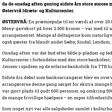
da de onsdag aften gentog sidste års store succes
Østervrå Idræts- og Kulturcenter.
ØSTERVRÅ:
En præmiepulje til en værdi af over 20.
Meny-gavekort på hver 2.500 kroner – var med til
arrangementet. Mange af deltagerne kom naturligvi
også gæster fra blandt andet Sæby, Sindal, Lendum, 
Onsdag aften var der bud efter både p-pladser og led
Kulturcenter i forbindelse med den store bankofe
Jensen i spidsen og de erfarne bankofolk fra TTB ha
Sidste års debut som bankoarrangører blev en over
arrangørerne denne gang sørget for ekstra mange bo
var gjort plads til godt 600 personer, og omkring 50
de mange frivillige hjælpere – en super tilfredssti
Som noget nyt var alle salgsboder samlet i kulturhus