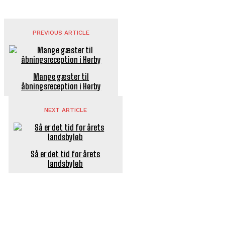
PREVIOUS ARTICLE
Mange gæster til
åbningsreception i Hørby
NEXT ARTICLE
Så er det tid for årets
landsbyløb