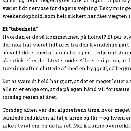
spiser og hvor meget, lyder forklaringen. Et par st
været lidt nervøse for dagens vejning. Bekymringen
weekendophold, som helt sikkert har fået vægten til
Et ”taberhold”
Hvordan er de så kommet med på holdet? Et par sty
der nok har været lidt pres fra den kvindelige par
blevet lokket med af sin nabo, og en tredje indrømm
skeptisk efter det første møde. Alle er enige om, at 
træningsaften sluttede af med en hyggeøl, så begyndt
Det at være ét hold har gjort, at det er meget lettere
alle ni er enige om, at de på egen hånd vil fortsæ
torsdag resten af året.
Torsdag aften var det afgørelsens time, hvor meget
samlede reduktion af talje, arme og lår – og hvem er 
ikke i tvivl om, og de fik ret. Mark kunne overræ