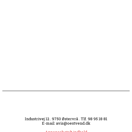
Flaget spilles stadig ned på Sæby Havn hver aften
Engang tiltrak Jernkilden i Sæby sig stor
opmærksomhed
Slagterigrund omdannes til bankende musikhjerte
midt i byen
Industrivej 12 . 9750 Østervrå . Tlf. 98 95 18 81
E-mail: avis@oestvend.dk