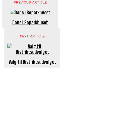
PREVIOUS ARTICLE
Dans i Søparkhuset
NEXT ARTICLE
Valg til Distriktsudvalget
POPULÆRE ARTIKLER
Længe ventet nyhed: De Glemte Broer – nu med guide
Børn er vilde med genbrugslegeplads på Sæby Havn