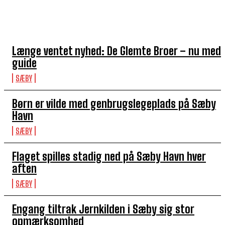
TOP 5 I DENNE UGE
Længe ventet nyhed: De Glemte Broer – nu med
guide
SÆBY
Børn er vilde med genbrugslegeplads på Sæby
Havn
SÆBY
Flaget spilles stadig ned på Sæby Havn hver
aften
SÆBY
Engang tiltrak Jernkilden i Sæby sig stor
opmærksomhed