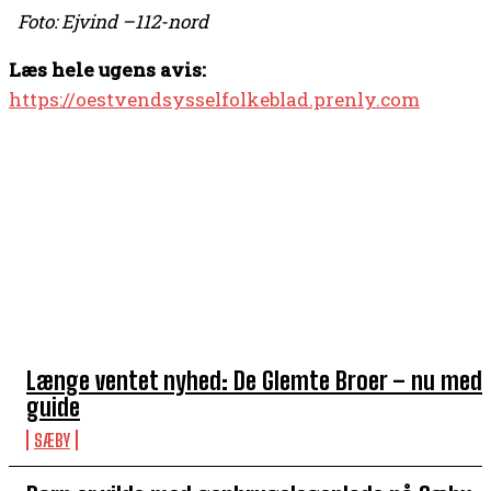
Foto: Ejvind –112-nord
Læs hele ugens avis:
https://oestvendsysselfolkeblad.prenly.com
TOP 5 I DENNE UGE
Længe ventet nyhed: De Glemte Broer – nu med
guide
SÆBY