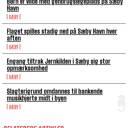
Børn er vilde med genbrugslegeplads på Sæby
Havn
SÆBY
Flaget spilles stadig ned på Sæby Havn hver
aften
SÆBY
Engang tiltrak Jernkilden i Sæby sig stor
opmærksomhed
SÆBY
Slagterigrund omdannes til bankende
musikhjerte midt i byen
SÆBY