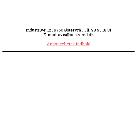
Industrivej 12 . 9750 Østervrå . Tlf. 98 95 18 81
E-mail: avis@oestvend.dk
Annoncebetalt indhold
Åbningstider:
Mandag kl. 8.00-14.00
|
Tirsdag kl. 8.00-15.30
|
Onsdag kl. 8.00-12.00
|
Torsdag kl. 8.00-15.30
|
Fredag kl. 8.00-14.00