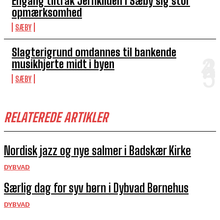
Engang tiltrak Jernkilden i Sæby sig stor
opmærksomhed
SÆBY
Slagterigrund omdannes til bankende
musikhjerte midt i byen
SÆBY
RELATEREDE ARTIKLER
Nordisk jazz og nye salmer i Badskær Kirke
DYBVAD
Særlig dag for syv børn i Dybvad Børnehus
DYBVAD