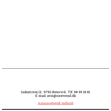
Flaget spilles stadig ned på Sæby Havn hver aften
Engang tiltrak Jernkilden i Sæby sig stor
opmærksomhed
Slagterigrund omdannes til bankende musikhjerte
midt i byen
Industrivej 12 . 9750 Østervrå . Tlf. 98 95 18 81
E-mail: avis@oestvend.dk
Annoncebetalt indhold