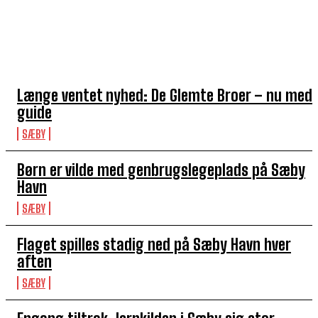
TOP 5 I DENNE UGE
Længe ventet nyhed: De Glemte Broer – nu med
guide
SÆBY
Børn er vilde med genbrugslegeplads på Sæby
Havn
SÆBY
Flaget spilles stadig ned på Sæby Havn hver
aften
SÆBY