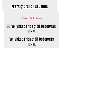
Kraftig brand i stuehus
NEXT ARTICLE
Vellykket fridag til Østervrås
piger
POPULÆRE ARTIKLER
Længe ventet nyhed: De Glemte Broer – nu med guide
Børn er vilde med genbrugslegeplads på Sæby Havn