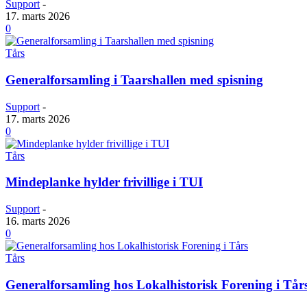
Support
-
17. marts 2026
0
Tårs
Generalforsamling i Taarshallen med spisning
Support
-
17. marts 2026
0
Tårs
Mindeplanke hylder frivillige i TUI
Support
-
16. marts 2026
0
Tårs
Generalforsamling hos Lokalhistorisk Forening i Tår