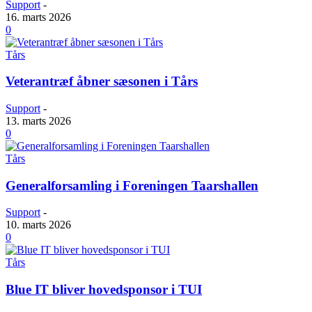
Support
-
16. marts 2026
0
Tårs
Veterantræf åbner sæsonen i Tårs
Support
-
13. marts 2026
0
Tårs
Genera­l­forsamling i Foreningen Taarshallen
Support
-
10. marts 2026
0
Tårs
Blue IT bliver hovedsponsor i TUI