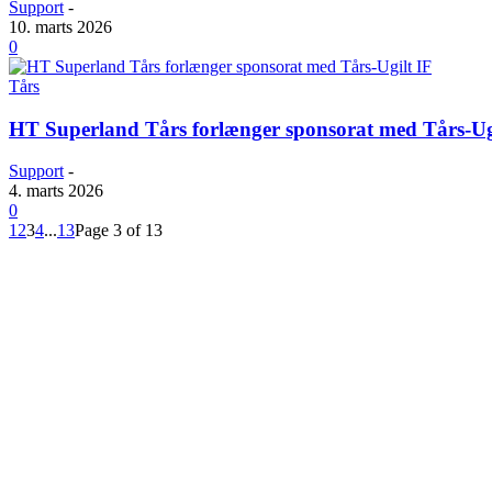
Support
-
10. marts 2026
0
Tårs
HT Superland Tårs forlænger sponsorat med Tårs-Ug
Support
-
4. marts 2026
0
1
2
3
4
...
13
Page 3 of 13