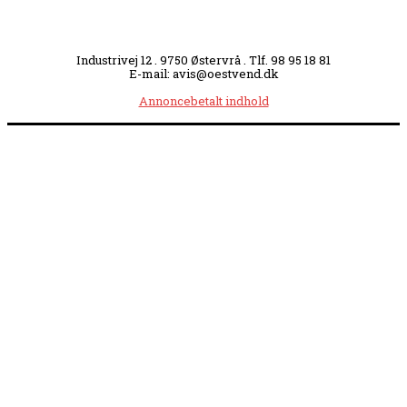
Industrivej 12 . 9750 Østervrå . Tlf. 98 95 18 81
E-mail: avis@oestvend.dk
Annoncebetalt indhold
Åbningstider:
Mandag kl. 8.00-14.00
|
Tirsdag kl. 8.00-15.30
|
Onsdag kl. 8.00-12.00
|
Torsdag kl. 8.00-15.30
|
Fredag kl. 8.00-14.00