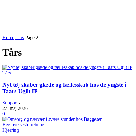
Home
Tårs
Page 2
Tårs
Tårs
Nyt tøj skaber glæde og fællesskab hos de yngste i
Taars-Ugilt IF
Support
-
27. maj 2026
0
Hjørring