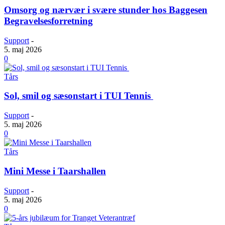
Omsorg og nærvær i svære stunder hos Baggesen
Begravelsesforretning
Support
-
5. maj 2026
0
Tårs
Sol, smil og sæsonstart i TUI Tennis
Support
-
5. maj 2026
0
Tårs
Mini Messe i Taarshallen
Support
-
5. maj 2026
0