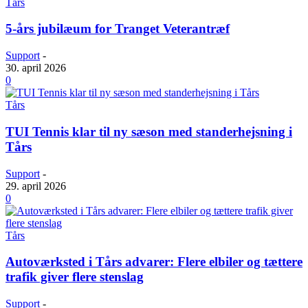
Tårs
5-års jubilæum for Tranget Veterantræf
Support
-
30. april 2026
0
Tårs
TUI Tennis klar til ny sæson med stander­hejsning i
Tårs
Support
-
29. april 2026
0
Tårs
Autoværksted i Tårs advarer: Flere elbiler og tættere
trafik giver flere stenslag
Support
-