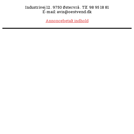
Industrivej 12 . 9750 Østervrå . Tlf. 98 95 18 81
E-mail: avis@oestvend.dk
Annoncebetalt indhold
Åbningstider:
Mandag kl. 8.00-14.00
|
Tirsdag kl. 8.00-15.30
|
Onsdag kl. 8.00-12.00
|
Torsdag kl. 8.00-15.30
|
Fredag kl. 8.00-14.00