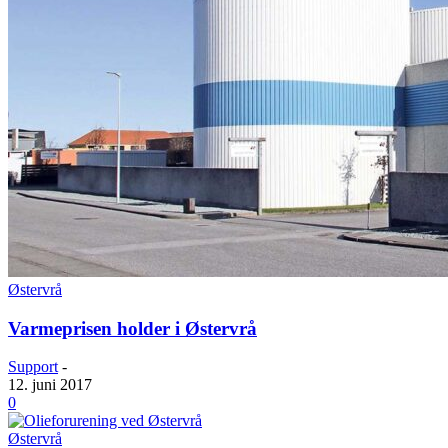
Østervrå
Varmeprisen holder i Østervrå
Support
-
12. juni 2017
0
Østervrå