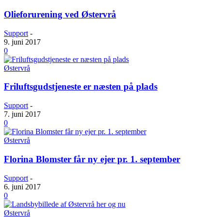
Olieforurening ved Østervrå
Support
-
9. juni 2017
0
Østervrå
Friluftsgudstjeneste er næsten på plads
Support
-
7. juni 2017
0
Østervrå
Florina Blomster får ny ejer pr. 1. september
Support
-
6. juni 2017
0
Østervrå