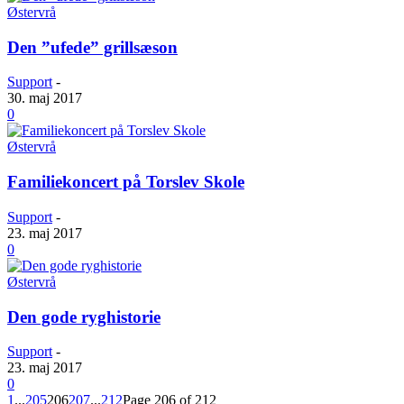
Østervrå
Den ”ufede” grillsæson
Support
-
30. maj 2017
0
Østervrå
Familiekoncert på Torslev Skole
Support
-
23. maj 2017
0
Østervrå
Den gode ryghistorie
Support
-
23. maj 2017
0
1
...
205
206
207
...
212
Page 206 of 212