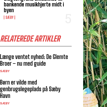
bankende musikhjerte midt i
byen
SÆBY
RELATEREDE ARTIKLER
Længe ventet nyhed: De Glemte
Broer – nu med guide
SÆBY
Børn er vilde med
genbrugslegeplads på Sæby
Havn
SÆBY