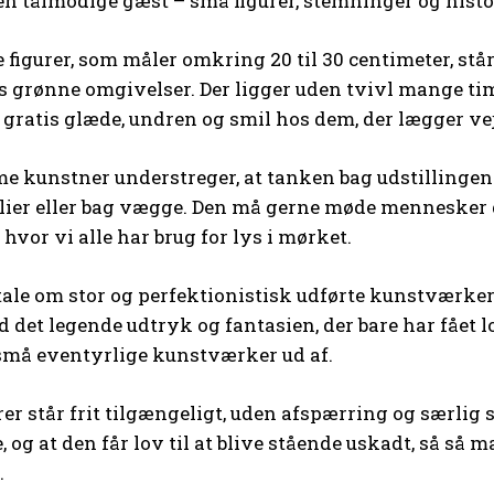
den tålmodige gæst – små figurer, stemninger og histor
 figurer, som måler omkring 20 til 30 centimeter, står
s grønne omgivelser. Der ligger uden tvivl mange ti
e gratis glæde, undren og smil hos dem, der lægger vej
 kunstner understreger, at tanken bag udstillinge
elier eller bag vægge. Den må gerne møde mennesker dé
, hvor vi alle har brug for lys i mørket.
 tale om stor og perfektionistisk udførte kunstværke
 det legende udtryk og fantasien, der bare har fået lo
små eventyrlige kunstværker ud af.
er står frit tilgængeligt, uden afspærring og særlig s
, og at den får lov til at blive stående uskadt, så så
.