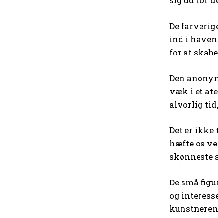
sig ud for 
De farverige
ind i haven
for at skab
Den anonyme
væk i et at
alvorlig tid
Det er ikke
hæfte os ved
skønneste 
De små figur
og interesse
kunstneren