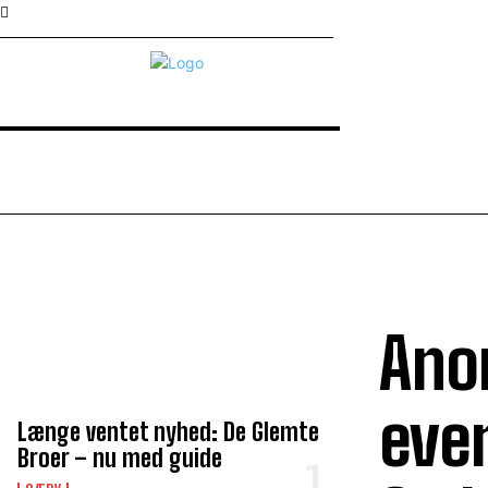
Ano
TOP 5 I DENNE UGE
even
Længe ventet nyhed: De Glemte
Broer – nu med guide