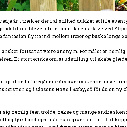
tredje år i træk er der i al stilhed dukket et lille eve
p-udstilling blevet stillet op i Clasens Have ved A
de fantasien flytte ind mellem træer og buske langs S
 ønsker fortsat at være anonym. Formålet er neml
elsen. Et stort ønske om, at udstilling vil skabe glæ
.
 glip af de to foregående års overraskende opsætnin
iskerstien og i Clasens Have i Sæby, så får du en ny c
sig nemlig feer, trolde, hekse og mange andre skøn
lidt og først opdages, når man giver sig tid til at kig