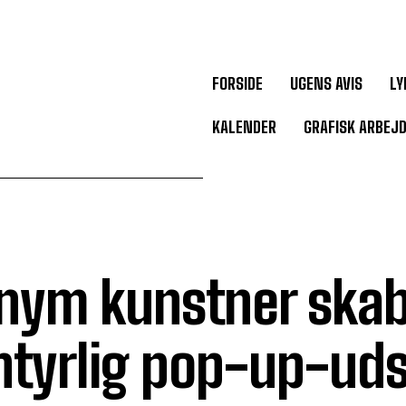
FORSIDE
UGENS AVIS
LY
KALENDER
GRAFISK ARBEJ
nym kunstner skab
tyrlig pop-up-udst