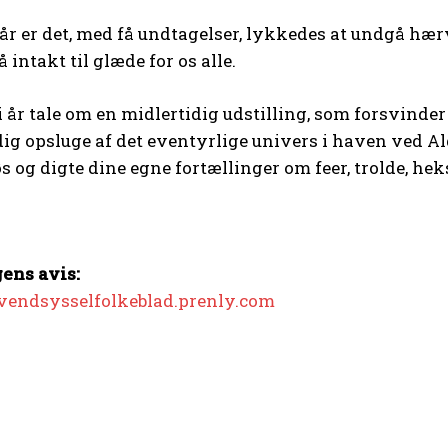
e år er det, med få undtagelser, lykkedes at undgå hæ
tå intakt til glæde for os alle.
i år tale om en midlertidig udstilling, som forsvinder
dig opsluge af det eventyrlige univers i haven ved Alg
øs og digte dine egne fortællinger om feer, trolde, h
ens avis:
tvendsysselfolkeblad.prenly.com