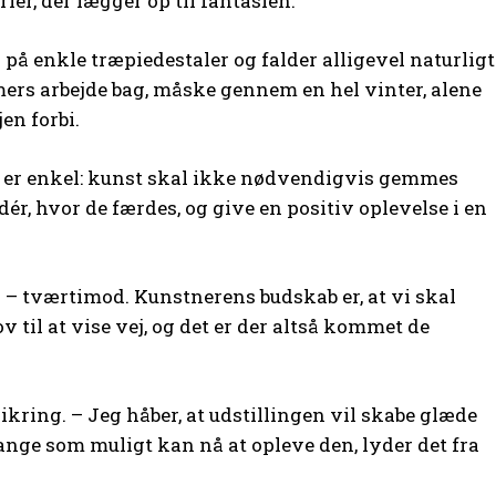
ier, der lægger op til fantasien.
 på enkle træpiedestaler og falder alligevel naturligt
mers arbejde bag, måske gennem en hel vinter, alene
en forbi.
n er enkel: kunst skal ikke nødvendigvis gemmes
r, hvor de færdes, og give en positiv oplevelse i en
r – tværtimod. Kunstnerens budskab er, at vi skal
v til at vise vej, og det er der altså kommet de
ikring. – Jeg håber, at udstillingen vil skabe glæde
 mange som muligt kan nå at opleve den, lyder det fra