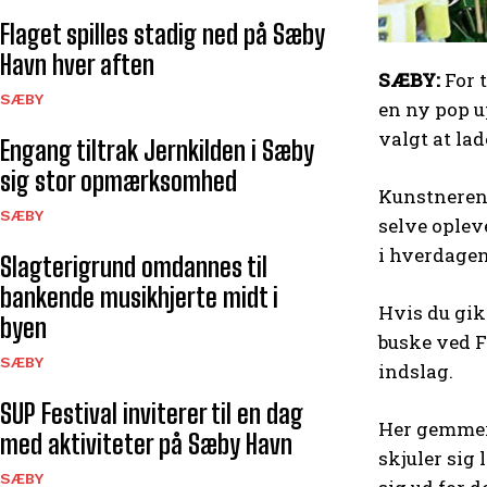
Flaget spilles stadig ned på Sæby
Havn hver aften
SÆBY:
For 
SÆBY
en ny pop u
valgt at la
Engang tiltrak Jernkilden i Sæby
sig stor opmærksomhed
Kunstneren
SÆBY
selve oplev
i hverdagen
Slagterigrund omdannes til
bankende musikhjerte midt i
Hvis du gik
byen
buske ved F
SÆBY
indslag.
SUP Festival inviterer til en dag
Her gemmer 
med aktiviteter på Sæby Havn­
skjuler sig 
SÆBY