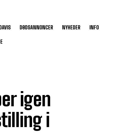
DAVIS
DØDSANNONCER
NYHEDER
INFO
DE
er igen
illing i