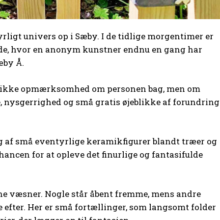
ntyrligt univers op i Sæby. I de tidlige morgentimer er
lgade, hvor en anonym kunstner endnu en gang har
æby Å.
ig ikke opmærksomhed om personen bag, men om
de, nysgerrighed og små gratis øjeblikke af forundring
g af små eventyrlige keramikfigurer blandt træer og
hancen for at opleve det finurlige og fantasifulde
ne væsner. Nogle står åbent fremme, mens andre
ge efter. Her er små fortællinger, som langsomt folder