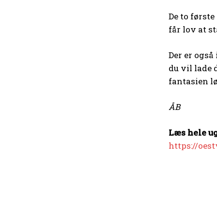
De to først
får lov at s
Der er også 
du vil lade 
fantasien l
ÅB
Læs hele ug
https://oes