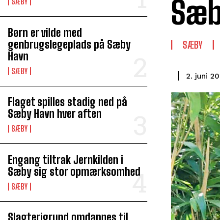
Sæ
SÆBY
Børn er vilde med
genbrugslegeplads på Sæby
SÆBY
Havn
SÆBY
2. juni 2
Flaget spilles stadig ned på
Sæby Havn hver aften
SÆBY
Engang tiltrak Jernkilden i
Sæby sig stor opmærksomhed
SÆBY
Slagterigrund omdannes til