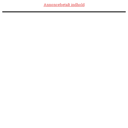
Annoncebetalt indhold
Åbningstider:
Mandag kl. 8.00-14.00
|
Tirsdag kl. 8.00-15.30
|
Onsdag kl. 8.00-12.00
|
Torsdag kl. 8.00-15.30
|
Fredag kl. 8.00-14.00