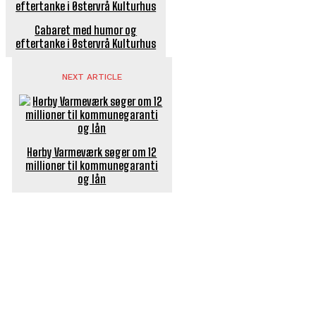
Cabaret med humor og
eftertanke i Østervrå Kulturhus
NEXT ARTICLE
Hørby Varmeværk søger om 12
millioner til kommunegaranti
og lån
POPULÆRE ARTIKLER
Sjælden haj fundet død ved Ålbæk