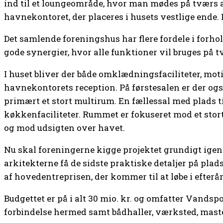
ind til et loungeområde, hvor man mødes på tværs 
havnekontoret, der placeres i husets vestlige ende. 
Det samlende foreningshus har flere fordele i forhol
gode synergier, hvor alle funktioner vil bruges på t
I huset bliver der både omklædningsfaciliteter, mo
havnekontorets reception. På førstesalen er der og
primært et stort multirum. En fællessal med plads t
køkkenfaciliteter. Rummet er fokuseret mod et stor
og mod udsigten over havet.
Nu skal foreningerne kigge projektet grundigt ige
arkitekterne få de sidste praktiske detaljer på plad
af hovedentreprisen, der kommer til at løbe i efterår
Budgettet er på i alt 30 mio. kr. og omfatter Vands
forbindelse hermed samt bådhaller, værksted, mast