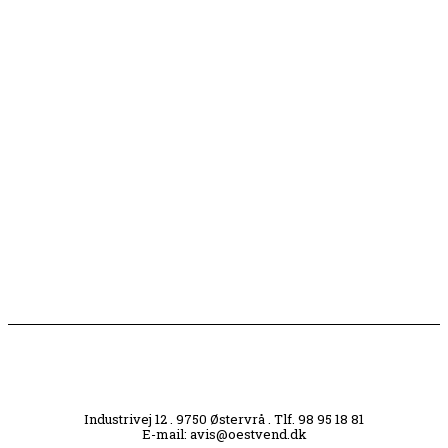
Længe ventet nyhed: De Glemte Broer – nu med guide
Børn er vilde med genbrugslegeplads på Sæby Havn
Flaget spilles stadig ned på Sæby Havn hver aften
Engang tiltrak Jernkilden i Sæby sig stor
opmærksomhed
Industrivej 12 . 9750 Østervrå . Tlf. 98 95 18 81
E-mail: avis@oestvend.dk