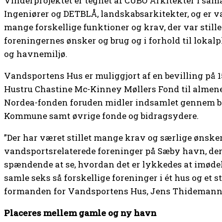
Vinderprojektet er tegnet af CUBO Arkitekter i sa
Ingeniører og DETBLÅ, landskabsarkitekter, og er valg
mange forskellige funktioner og krav, der var stillet 
foreningernes ønsker og brug og i forhold til loka
og havnemiljø.
Vandsportens Hus er muliggjort af en bevilling på 15 
Hustru Chastine Mc-Kinney Møllers Fond til almene 
Nordea-fonden foruden midler indsamlet gennem b
Kommune samt øvrige fonde og bidragsydere.
”Der har været stillet mange krav og særlige ønsker
vandsportsrelaterede foreninger på Sæby havn, der s
spændende at se, hvordan det er lykkedes at imødek
samle seks så forskellige foreninger i ét hus og et st
formanden for Vandsportens Hus, Jens Thidemann
Placeres mellem gamle og ny havn