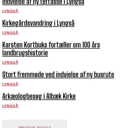
Indvielse af ny terrasse i Lyngså
LYNGSÅ
Kirkegårds­vandring i Lyngså
LYNGSÅ
Karsten Kortbuks fortæller om 100 års
landbrugshistorie
LYNGSÅ
Stort fremmøde ved indvielse af ny busrute
LYNGSÅ
Arkæologbesøg i Albæk Kirke
LYNGSÅ
PREVIOUS ARTICLE