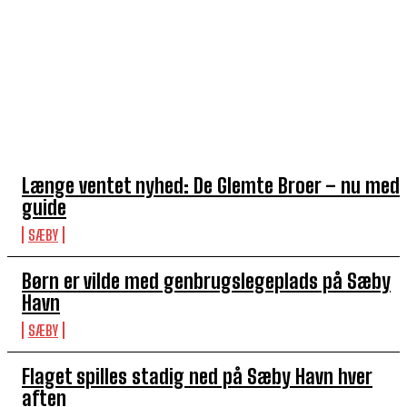
TOP 5 I DENNE UGE
Længe ventet nyhed: De Glemte Broer – nu med
guide
SÆBY
Børn er vilde med genbrugslegeplads på Sæby
Havn
SÆBY
Flaget spilles stadig ned på Sæby Havn hver
aften