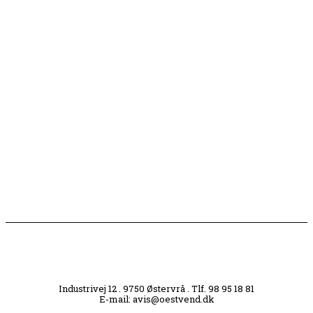
Børn er vilde med genbrugslegeplads på Sæby Havn
Flaget spilles stadig ned på Sæby Havn hver aften
Engang tiltrak Jernkilden i Sæby sig stor
opmærksomhed
Slagterigrund omdannes til bankende musikhjerte
midt i byen
Industrivej 12 . 9750 Østervrå . Tlf. 98 95 18 81
E-mail: avis@oestvend.dk