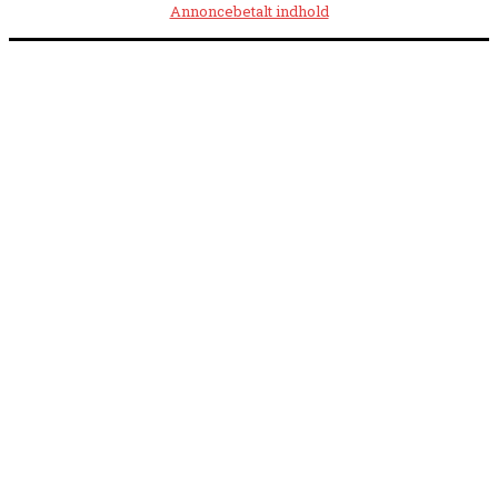
Annoncebetalt indhold
Åbningstider:
Mandag kl. 8.00-14.00
|
Tirsdag kl. 8.00-15.30
|
Onsdag kl. 8.00-12.00
|
Torsdag kl. 8.00-15.30
|
Fredag kl. 8.00-14.00