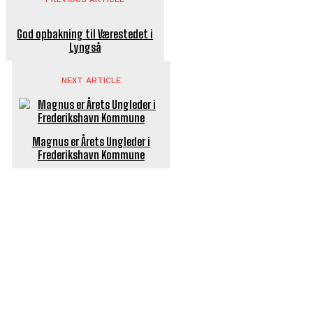
God opbakning til Værestedet i
Lyngså
NEXT ARTICLE
Magnus er Årets Ungleder i
Frederikshavn Kommune
POPULÆRE ARTIKLER
Længe ventet nyhed: De Glemte Broer – nu med guide