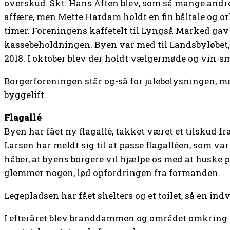
overskud. Skt. Hans Aften blev, som så mange andre
affære, men Mette Hardam holdt en fin båltale og ork
timer. Foreningens kaffetelt til Lyngså Marked gav et
kassebeholdningen. Byen var med til Landsbyløbet, o
2018. I oktober blev der holdt vælgermøde og vin-
Borgerforeningen står og-så for julebelysningen, m
byggelift.
Flagallé
Byen har fået ny flagallé, takket været et tilskud 
Larsen har meldt sig til at passe flagalléen, som var 
håber, at byens borgere vil hjælpe os med at huske 
glemmer nogen, lød opfordringen fra formanden.
Legepladsen har fået shelters og et toilet, så en indvi
I efteråret blev branddammen og området omkring de