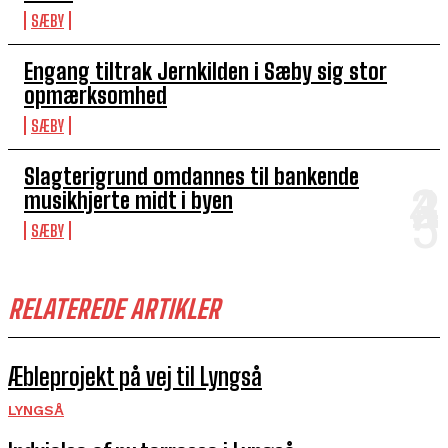
SÆBY
Engang tiltrak Jernkilden i Sæby sig stor
opmærksomhed
SÆBY
Slagterigrund omdannes til bankende
musikhjerte midt i byen
SÆBY
RELATEREDE ARTIKLER
Æbleprojekt på vej til Lyngså
LYNGSÅ