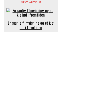
NEXT ARTICLE
En særlig filmvisning og et kig
ind i fremtiden
POPULÆRE ARTIKLER
Længe ventet nyhed: De Glemte Broer – nu med guide
Børn er vilde med genbrugslegeplads på Sæby Havn
Flaget spilles stadig ned på Sæby Havn hver aften
Engang tiltrak Jernkilden i Sæby sig stor