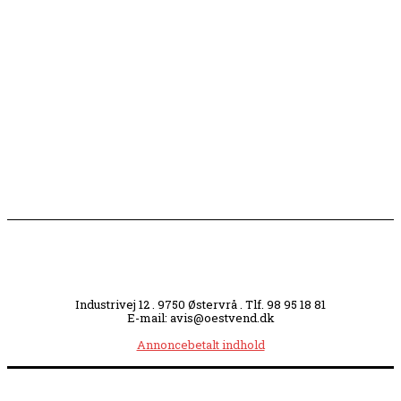
opmærksomhed
Slagterigrund omdannes til bankende musikhjerte
midt i byen
Industrivej 12 . 9750 Østervrå . Tlf. 98 95 18 81
E-mail: avis@oestvend.dk
Annoncebetalt indhold