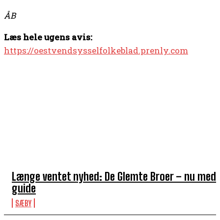
ÅB
Læs hele ugens avis:
https://oestvendsysselfolkeblad.prenly.com
TOP 5 I DENNE UGE
Længe ventet nyhed: De Glemte Broer – nu med
guide
SÆBY