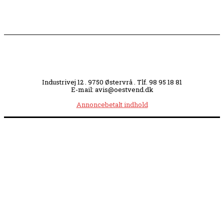
Industrivej 12 . 9750 Østervrå . Tlf. 98 95 18 81
E-mail: avis@oestvend.dk
Annoncebetalt indhold
Åbningstider:
Mandag kl. 8.00-14.00
|
Tirsdag kl. 8.00-15.30
|
Onsdag kl. 8.00-12.00
|
Torsdag kl. 8.00-15.30
|
Fredag kl. 8.00-14.00