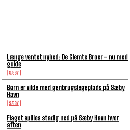
TOP 5 I DENNE UGE
Længe ventet nyhed: De Glemte Broer – nu med
guide
SÆBY
Børn er vilde med genbrugslegeplads på Sæby
Havn
SÆBY
Flaget spilles stadig ned på Sæby Havn hver
aften