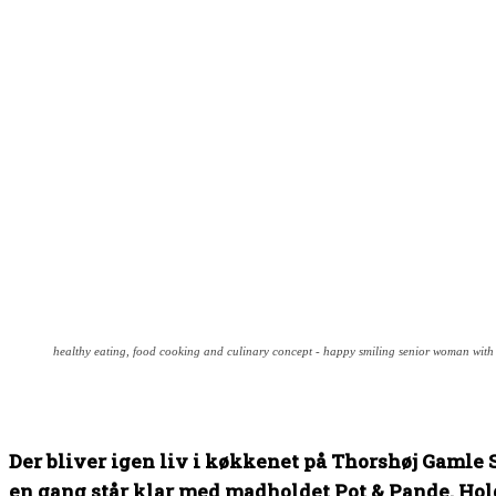
healthy eating, food cooking and culinary concept - happy smiling senior woman with
Der bliver igen liv i køkkenet på Thorshøj Gamle S
en gang står klar med madholdet Pot & Pande. Holde