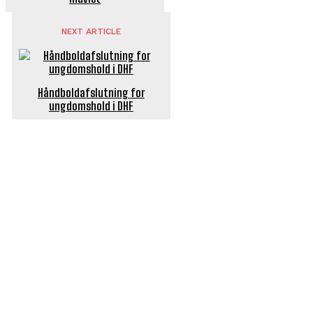
NEXT ARTICLE
Håndboldafslutning for
ungdomshold i DHF
POPULÆRE ARTIKLER
Længe ventet nyhed: De Glemte Broer – nu med guide
Børn er vilde med genbrugslegeplads på Sæby Havn
Flaget spilles stadig ned på Sæby Havn hver aften