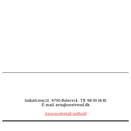
Engang tiltrak Jernkilden i Sæby sig stor
opmærksomhed
Slagterigrund omdannes til bankende musikhjerte
midt i byen
Industrivej 12 . 9750 Østervrå . Tlf. 98 95 18 81
E-mail: avis@oestvend.dk
Annoncebetalt indhold