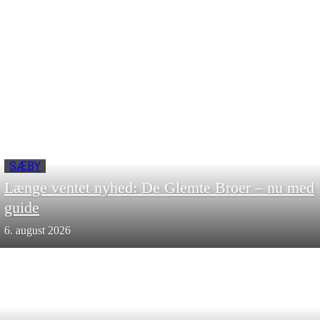
SÆBY
Længe ventet nyhed: De Glemte Broer – nu med
guide
6. august 2026