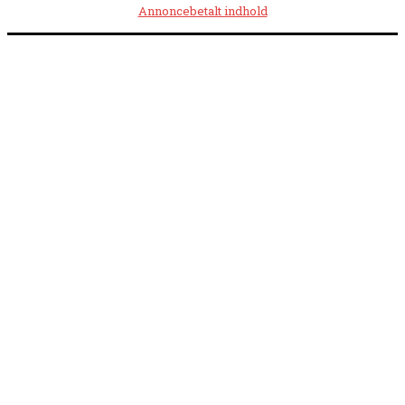
Annoncebetalt indhold
Åbningstider:
Mandag kl. 8.00-14.00
|
Tirsdag kl. 8.00-15.30
|
Onsdag kl. 8.00-12.00
|
Torsdag kl. 8.00-15.30
|
Fredag kl. 8.00-14.00