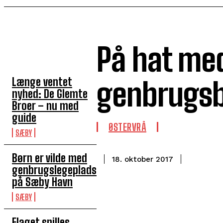
På hat med
TOP 5 I DENNE UGE
Længe ventet
genbrugsb
nyhed: De Glemte
Broer – nu med
guide
ØSTERVRÅ
SÆBY
Børn er vilde med
18. oktober 2017
genbrugslegeplads
på Sæby Havn
SÆBY
Flaget spilles