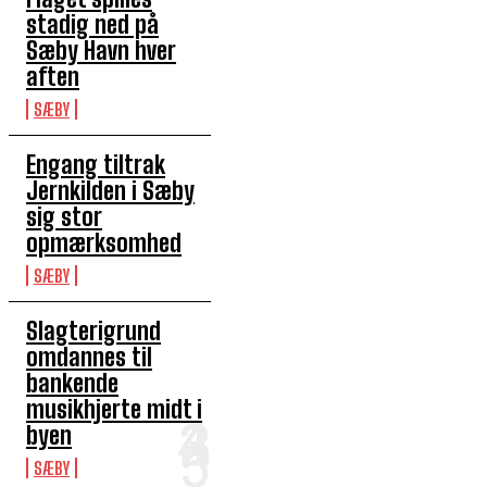
stadig ned på
Sæby Havn hver
aften
SÆBY
Engang tiltrak
Jernkilden i Sæby
sig stor
opmærksomhed
SÆBY
Slagterigrund
omdannes til
bankende
musikhjerte midt i
byen
SÆBY