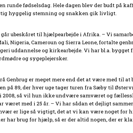
n runde fødselsdag. Hele dagen blev der budt på k
rigtig hyggelig stemning og snakken gik livligt.
år ubeskåret til hjælpearbejde i Afrika. – Vi samarb
ali, Nigeria, Cameroun og Sierra Leone, fortalte genb
ri uddannelse og kirkearbejde. Vi har bl.a. bygget f
rdmødre og sygeplejersker.
vrå Genbrug er meget mere end det at være med til at 
en på 89, der hver uge tager turen fra Sæby til Østerv
 i 2008, så vil hun ikke undvære samværet og fælles
har været med i 25 år. – Vi har sådan et dejligt sa
amvær er lige så vigtigt, det at vi kan være noget fo
er har brug for hjælp, så er der altid nogen, der er klar 