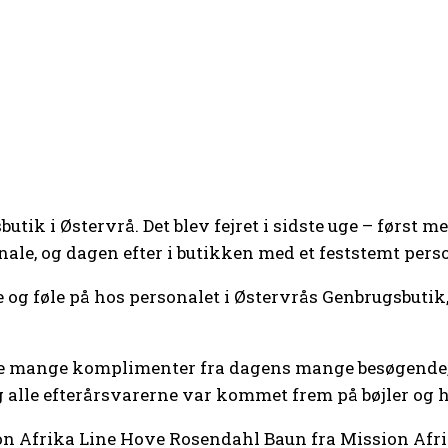
sbutik i Østervrå. Det blev fejret i sidste uge – før
ale, og dagen efter i butikken med et feststemt pers
 og føle på hos personalet i Østervrås Genbrugsbutik,
 mange komplimenter fra dagens mange besøgende, so
g alle efterårsvarerne var kommet frem på bøjler og h
n Afrika Line Hove Rosendahl Baun fra Mission Afri