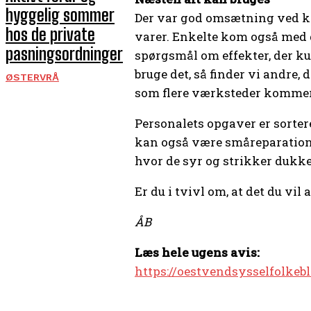
hyggelig sommer
Der var god omsætning ved kas
hos de private
varer. Enkelte kom også med g
pasningsordninger
spørgsmål om effekter, der kun
bruge det, så finder vi andre, 
ØSTERVRÅ
som flere værksteder kommer
Personalets opgaver er sortere
kan også være småreparationer
hvor de syr og strikker dukket
Er du i tvivl om, at det du vil
ÅB
Læs hele ugens avis:
https://oestvendsysselfolkeb