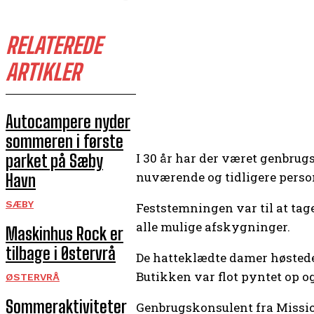
RELATEREDE
ARTIKLER
Autocampere nyder
sommeren i første
I 30 år har der været genbrug
parket på Sæby
nuværende og tidligere person
Havn
SÆBY
Feststemningen var til at tage
alle mulige afskygninger.
Maskinhus Rock er
tilbage i Østervrå
De hatteklædte damer høstede
Butikken var flot pyntet op o
ØSTERVRÅ
Sommeraktiviteter
Genbrugskonsulent fra Missio