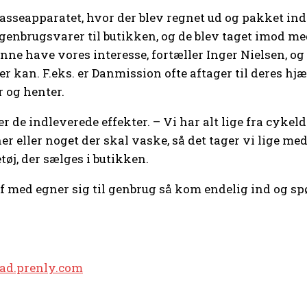
seapparatet, hvor der blev regnet ud og pakket ind. 
enbrugsvarer til butikken, og de blev taget imod me
ne have vores interesse, fortæller Inger Nielsen, og 
der kan. F.eks. er Danmission ofte aftager til deres hjæl
 og henter.
r de indleverede effekter. – Vi har alt lige fra cykel
 eller noget der skal vaske, så det tager vi lige med
øj, der sælges i butikken.
 af med egner sig til genbrug så kom endelig ind og spø
lad.prenly.com