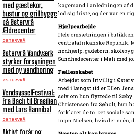
med gæstekor,
kagemand i anledningen af de
bustur og grillhygge
lod sig friste, og der var en 
på Østervrå
Hjælpearbejde
Ældrecenter
Hele omsætningen i butikken g
ØSTERVRÅ
centralafrikanske Republik, M
nødhjælp, gadebørn, skolebygge
Østervrå Vandværk
Sundhedscenter i Mali med jo
styrker forsyningen
med ny vandboring
Fællesskabet
Arbejdet som frivillig i Øster
ØSTERVRÅ
med i længst tid er Ellen Jens
VendsysselFestival:
selv om hun flyttede til Sæby
Fra Bach til Brasilien
Christensen fra Søholt, hun 
med Lars Hannibal
forklarer de to. Det sociale s
ØSTERVRÅ
Inger Nielsen, hvis der er én, d
Aktivt forår og
Næsten alt kan bruges