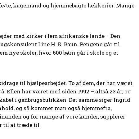
affe/te, kagemand og hjemmebagte lækkerier. Mange
ejder med kirker i fem afrikanske lande – Den
rugskonsulent Line H. R. Baun. Pengene går til
em nye skoler, hvor 600 børn går i skole og et
bidrage til hjælpearbejdet. To af dem, der har været
rå. Ellen har været med siden 1992 – altså 23 år, og
skabet i genbrugsbutikken. Det samme siger Ingrid
mmenhold, og så kommer man også hjemmefra,
r hinanden og for mange af vore kunder, supplerer
til at træde til.