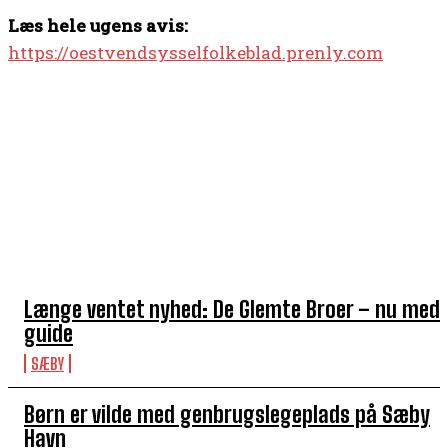
Læs hele ugens avis:
https://oestvendsysselfolkeblad.prenly.com
TOP 5 I DENNE UGE
Længe ventet nyhed: De Glemte Broer – nu med
guide
SÆBY
Børn er vilde med genbrugslegeplads på Sæby
Havn