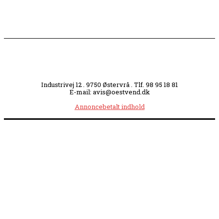
Industrivej 12 . 9750 Østervrå . Tlf. 98 95 18 81
E-mail: avis@oestvend.dk
Annoncebetalt indhold
Åbningstider:
Mandag kl. 8.00-14.00
|
Tirsdag kl. 8.00-15.30
|
Onsdag kl. 8.00-12.00
|
Torsdag kl. 8.00-15.30
|
Fredag kl. 8.00-14.00