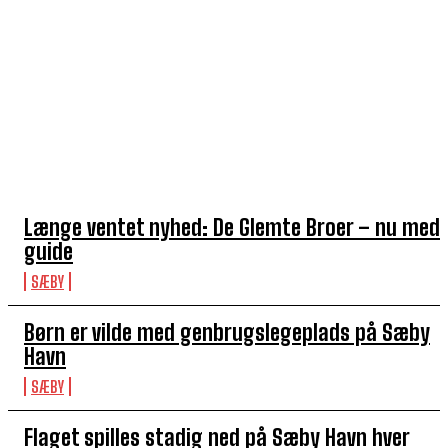
TOP 5 I DENNE UGE
Længe ventet nyhed: De Glemte Broer – nu med
guide
SÆBY
Børn er vilde med genbrugslegeplads på Sæby
Havn
SÆBY
Flaget spilles stadig ned på Sæby Havn hver