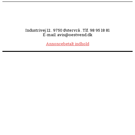
Industrivej 12 . 9750 Østervrå . Tlf. 98 95 18 81
E-mail: avis@oestvend.dk
Annoncebetalt indhold
Åbningstider:
Mandag kl. 8.00-14.00
|
Tirsdag kl. 8.00-15.30
|
Onsdag kl. 8.00-12.00
|
Torsdag kl. 8.00-15.30
|
Fredag kl. 8.00-14.00