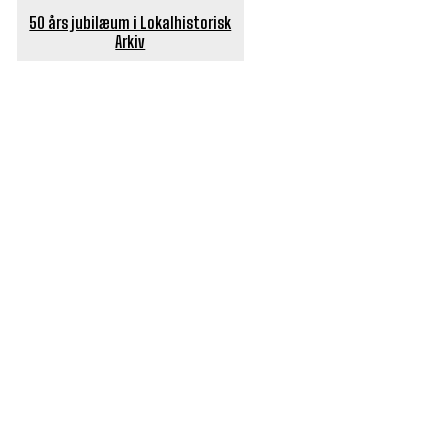
50 års jubilæum i Lokalhistorisk
Arkiv
POPULÆRE ARTIKLER
Længe ventet nyhed: De Glemte Broer – nu med guide
Børn er vilde med genbrugslegeplads på Sæby Havn
Flaget spilles stadig ned på Sæby Havn hver aften
Engang tiltrak Jernkilden i Sæby sig stor
opmærksomhed
Slagterigrund omdannes til bankende musikhjerte