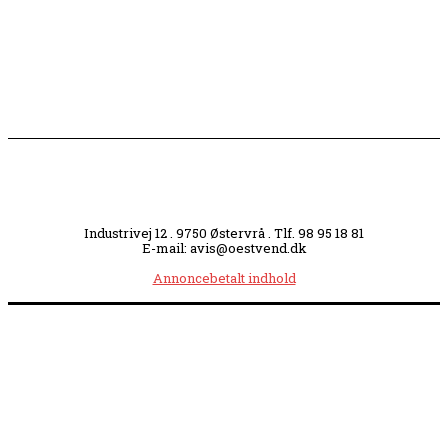
midt i byen
Industrivej 12 . 9750 Østervrå . Tlf. 98 95 18 81
E-mail: avis@oestvend.dk
Annoncebetalt indhold
Åbningstider:
Mandag kl. 8.00-14.00
|
Tirsdag kl. 8.00-15.30
|
Onsdag kl. 8.00-12.00
|
Torsdag kl. 8.00-15.30
|
Fredag kl. 8.00-14.00