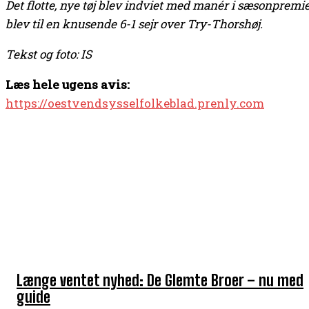
Det flotte, nye tøj blev indviet med manér i sæsonpremi
blev til en knusende 6-1 sejr over Try-Thorshøj.
Tekst og foto: IS
Læs hele ugens avis:
https://oestvendsysselfolkeblad.prenly.com
TOP 5 I DENNE UGE
Længe ventet nyhed: De Glemte Broer – nu med
guide