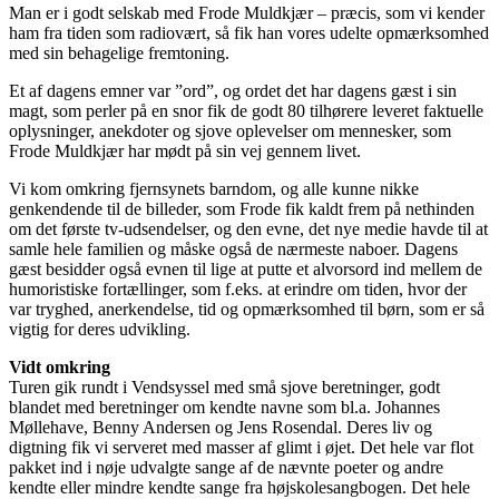
Man er i godt selskab med Frode Muldkjær – præcis, som vi kender
ham fra tiden som radiovært, så fik han vores udelte opmærksomhed
med sin behagelige fremtoning.
Et af dagens emner var ”ord”, og ordet det har dagens gæst i sin
magt, som perler på en snor fik de godt 80 tilhørere leveret faktuelle
oplysninger, anekdoter og sjove oplevelser om mennesker, som
Frode Muldkjær har mødt på sin vej gennem livet.
Vi kom omkring fjernsynets barndom, og alle kunne nikke
genkendende til de billeder, som Frode fik kaldt frem på nethinden
om det første tv-udsendelser, og den evne, det nye medie havde til at
samle hele familien og måske også de nærmeste naboer. Dagens
gæst besidder også evnen til lige at putte et alvorsord ind mellem de
humoristiske fortællinger, som f.eks. at erindre om tiden, hvor der
var tryghed, anerkendelse, tid og opmærksomhed til børn, som er så
vigtig for deres udvikling.
Vidt omkring
Turen gik rundt i Vendsyssel med små sjove beretninger, godt
blandet med beretninger om kendte navne som bl.a. Johannes
Møllehave, Benny Andersen og Jens Rosendal. Deres liv og
digtning fik vi serveret med masser af glimt i øjet. Det hele var flot
pakket ind i nøje udvalgte sange af de nævnte poeter og andre
kendte eller mindre kendte sange fra højskolesangbogen. Det hele