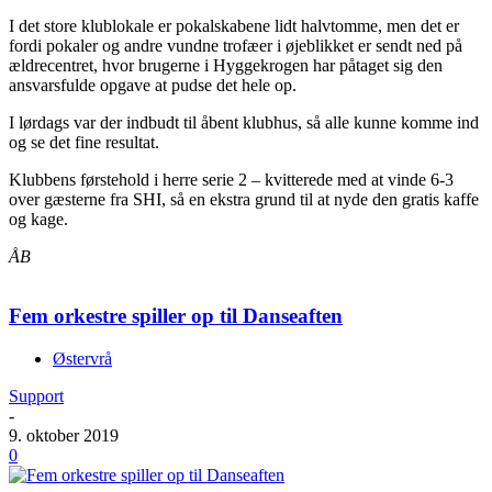
I det store klublokale er pokalskabene lidt halvtomme, men det er
fordi pokaler og andre vundne trofæer i øjeblikket er sendt ned på
ældrecentret, hvor brugerne i Hyggekrogen har påtaget sig den
ansvarsfulde opgave at pudse det hele op.
I lørdags var der indbudt til åbent klubhus, så alle kunne komme ind
og se det fine resultat.
Klubbens førstehold i herre serie 2 – kvitterede med at vinde 6-3
over gæsterne fra SHI, så en ekstra grund til at nyde den gratis kaffe
og kage.
ÅB
Fem orkestre spiller op til Danseaften
Østervrå
Support
-
9. oktober 2019
0