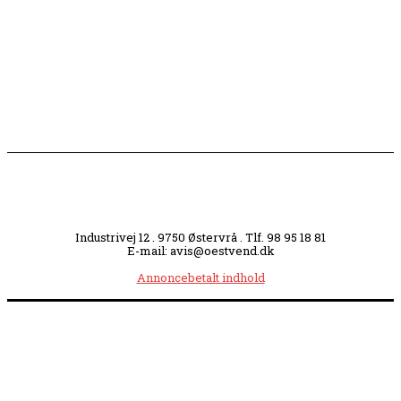
Industrivej 12 . 9750 Østervrå . Tlf. 98 95 18 81
E-mail: avis@oestvend.dk
Annoncebetalt indhold
Åbningstider:
Mandag kl. 8.00-14.00
|
Tirsdag kl. 8.00-15.30
|
Onsdag kl. 8.00-12.00
|
Torsdag kl. 8.00-15.30
|