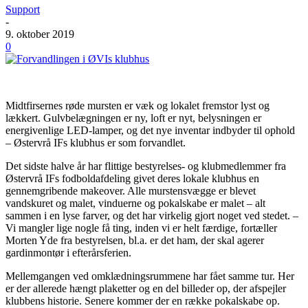
Support
-
9. oktober 2019
0
Midtfirsernes røde mursten er væk og lokalet fremstor lyst og
lækkert. Gulvbelægningen er ny, loft er nyt, belysningen er
energivenlige LED-lamper, og det nye inventar indbyder til ophold
– Østervrå IFs klubhus er som forvandlet.
Det sidste halve år har flittige bestyrelses- og klubmedlemmer fra
Østervrå IFs fodboldafdeling givet deres lokale klubhus en
gennemgribende makeover. Alle murstensvægge er blevet
vandskuret og malet, vinduerne og pokalskabe er malet – alt
sammen i en lyse farver, og det har virkelig gjort noget ved stedet. –
Vi mangler lige nogle få ting, inden vi er helt færdige, fortæller
Morten Yde fra bestyrelsen, bl.a. er det ham, der skal agerer
gardinmontør i efterårsferien.
Mellemgangen ved omklædningsrummene har fået samme tur. Her
er der allerede hængt plaketter og en del billeder op, der afspejler
klubbens historie. Senere kommer der en række pokalskabe op.