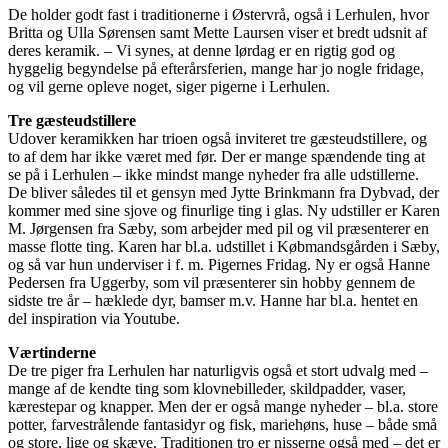
De holder godt fast i traditionerne i Østervrå, også i Lerhulen, hvor
Britta og Ulla Sørensen samt Mette Laursen viser et bredt udsnit af
deres keramik. – Vi synes, at denne lørdag er en rigtig god og
hyggelig begyndelse på efterårsferien, mange har jo nogle fridage,
og vil gerne opleve noget, siger pigerne i Lerhulen.
Tre gæsteudstillere
Udover keramikken har trioen også inviteret tre gæsteudstillere, og
to af dem har ikke været med før. Der er mange spændende ting at
se på i Lerhulen – ikke mindst mange nyheder fra alle udstillerne.
De bliver således til et gensyn med Jytte Brinkmann fra Dybvad, der
kommer med sine sjove og finurlige ting i glas. Ny udstiller er Karen
M. Jørgensen fra Sæby, som arbejder med pil og vil præsenterer en
masse flotte ting. Karen har bl.a. udstillet i Købmandsgården i Sæby,
og så var hun underviser i f. m. Pigernes Fridag. Ny er også Hanne
Pedersen fra Uggerby, som vil præsenterer sin hobby gennem de
sidste tre år – hæklede dyr, bamser m.v. Hanne har bl.a. hentet en
del inspiration via Youtube.
Værtinderne
De tre piger fra Lerhulen har naturligvis også et stort udvalg med –
mange af de kendte ting som klovnebilleder, skildpadder, vaser,
kærestepar og knapper. Men der er også mange nyheder – bl.a. store
potter, farvestrålende fantasidyr og fisk, mariehøns, huse – både små
og store, lige og skæve. Traditionen tro er nisserne også med – det er