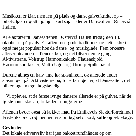
Musikken er klar, menuen på plads og dansegulvet kridtet op –
billetsalget er godt i gang – kort sagt – der er Danseaften i Østervrå
Hallen.
Alle aktører til Danseaftenen i Østervrå Hallen fredag den 18.
oktober er på plads. En aften med gode traditioner og helt sikkert
også meget populær hos de danse- og musikglade. Fem orkestre
afløser hinanden i aftenens løb, og det bliver denne gang,
Aktivisterne, Volstrup Harmonikaklub, Flauenskjold
Harmonikaorkester, Midt i Ugen og Thorup Spillemænd.
Dørene åbnes en halv time før spisningen, og allerede under
spisningen går Aktivisterne på, for erfaringen er, at Danseaften, det
bliver taget meget bogstaveligt.
– Vi oplever, at de første ivrige dansere allerede er på gulvet, når de
første toner slås an, fortæller arrangørerne.
Aftenen byder også på lækker mad fra Emilievejs Slagterforretning i
Frederikshavn, og menuen er stort tag-selv-bord, kaffe og æblekage.
Gevinster
Det lokale erhvervsliv har igen bakket rundhåndet op om