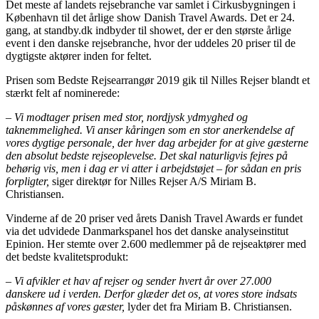
Det meste af landets rejsebranche var samlet i Cirkusbygningen i
København til det årlige show Danish Travel Awards. Det er 24.
gang, at standby.dk indbyder til showet, der er den største årlige
event i den danske rejsebranche, hvor der uddeles 20 priser til de
dygtigste aktører inden for feltet.
Prisen som Bedste Rejsearrangør 2019 gik til Nilles Rejser blandt et
stærkt felt af nominerede:
–
Vi modtager prisen med stor, nordjysk ydmyghed og
taknemmelighed. Vi anser kåringen som en stor anerkendelse af
vores dygtige personale, der hver dag arbejder for at give gæsterne
den absolut bedste rejseoplevelse. Det skal naturligvis fejres på
behørig vis, men i dag er vi atter i arbejdstøjet – for sådan en pris
forpligter,
siger direktør for Nilles Rejser A/S Miriam B.
Christiansen.
Vinderne af de 20 priser ved årets Danish Travel Awards er fundet
via det udvidede Danmarkspanel hos det danske analyseinstitut
Epinion. Her stemte over 2.600 medlemmer på de rejseaktører med
det bedste kvalitetsprodukt:
–
Vi afvikler et hav af rejser og sender hvert år over 27.000
danskere ud i verden. Derfor glæder det os, at vores store indsats
påskønnes af vores gæster,
lyder det fra Miriam B. Christiansen.