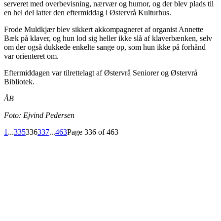
serveret med overbevisning, nærvær og humor, og der blev plads til
en hel del latter den eftermiddag i Østervrå Kulturhus.
Frode Muldkjær blev sikkert akkompagneret af organist Annette
Bæk på klaver, og hun lod sig heller ikke slå af klaverbænken, selv
om der også dukkede enkelte sange op, som hun ikke på forhånd
var orienteret om.
Eftermiddagen var tilrettelagt af Østervrå Seniorer og Østervrå
Bibliotek.
ÅB
Foto: Ejvind Pedersen
1
...
335
336
337
...
463
Page 336 of 463