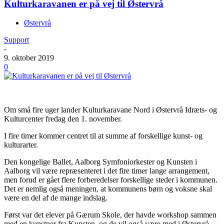
Kulturkaravanen er på vej til Østervrå
Østervrå
Support
-
9. oktober 2019
0
Om små fire uger lander Kulturkaravane Nord i Østervrå Idræts- og
Kulturcenter fredag den 1. november.
I fire timer kommer centret til at summe af forskellige kunst- og
kulturarter.
Den kongelige Ballet, Aalborg Symfoniorkester og Kunsten i
Aalborg vil være repræsenteret i det fire timer lange arrangement,
men forud er gået flere forberedelser forskellige steder i kommunen.
Det er nemlig også meningen, at kommunens børn og voksne skal
være en del af de mange indslag.
Først var det elever på Gærum Skole, der havde workshop sammen
med en kunstner fra Kunsten, og de vil også være med i Østervrå