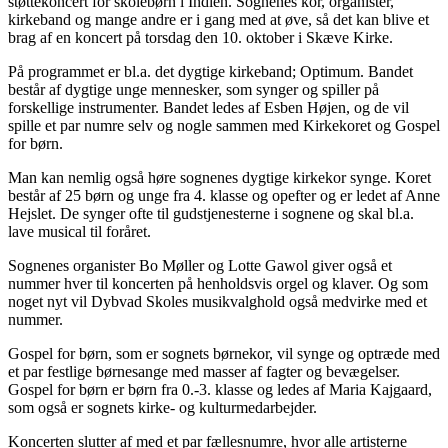
støttekoncert for skolebørn i Indien. Sognenes kor, organister,
kirkeband og mange andre er i gang med at øve, så det kan blive et
brag af en koncert på torsdag den 10. oktober i Skæve Kirke.
På programmet er bl.a. det dygtige kirkeband; Optimum. Bandet
består af dygtige unge mennesker, som synger og spiller på
forskellige instrumenter. Bandet ledes af Esben Højen, og de vil
spille et par numre selv og nogle sammen med Kirkekoret og Gospel
for børn.
Man kan nemlig også høre sognenes dygtige kirkekor synge. Koret
består af 25 børn og unge fra 4. klasse og opefter og er ledet af Anne
Hejslet. De synger ofte til gudstjenesterne i sognene og skal bl.a.
lave musical til foråret.
Sognenes organister Bo Møller og Lotte Gawol giver også et
nummer hver til koncerten på henholdsvis orgel og klaver. Og som
noget nyt vil Dybvad Skoles musikvalghold også medvirke med et
nummer.
Gospel for børn, som er sognets børnekor, vil synge og optræde med
et par festlige børnesange med masser af fagter og bevægelser.
Gospel for børn er børn fra 0.-3. klasse og ledes af Maria Kajgaard,
som også er sognets kirke- og kulturmedarbejder.
Koncerten slutter af med et par fællesnumre, hvor alle artisterne