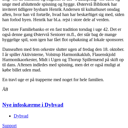
unge med afsluttende spisning og hygge. Østervrå Bibliotek har
inviteret tidligere bysbarn Henrik Andersen til kulturhuset onsdag
aften, hvor han vil fortælle, hvad han har beskæftiget sig med, siden
han forlod byen. Henrik har bl.a. rejst i store dele af verden.
Det store Familiebanko er en fast tradition torsdag i uge 42. Det er
også denne gang Østervrå Seniorer m.fl., der står bag de mange
hyggelige spil, som igen har fået flot opbakning af lokale sponsorer.
Danseaften med fem orkestre slutter ugen af fredag den 18. oktober.
I år spiller Aktivisterne, Volstrup Harmonikaklub, Flauenskjold
Harmonikaorkester, Midt i Ugen og Thorup Spillemænd på skift op
til dans. Aftenen indledes med spisning, men det er også muligt at
købe billet uden mad.
En travl uge er på trapperne med noget for hele familien.
ÅB
Nye infoskærme i Dybvad
Dybvad
Support