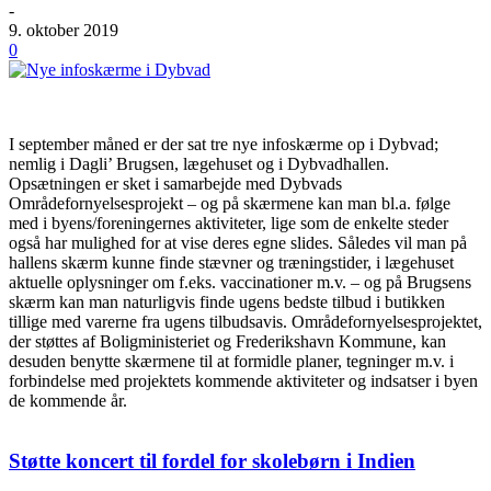
-
9. oktober 2019
0
I september måned er der sat tre nye infoskærme op i Dybvad;
nemlig i Dagli’ Brugsen, lægehuset og i Dybvadhallen.
Opsætningen er sket i samarbejde med Dybvads
Områdefornyelsesprojekt – og på skærmene kan man bl.a. følge
med i byens/foreningernes aktiviteter, lige som de enkelte steder
også har mulighed for at vise deres egne slides. Således vil man på
hallens skærm kunne finde stævner og træningstider, i lægehuset
aktuelle oplysninger om f.eks. vaccinationer m.v. – og på Brugsens
skærm kan man naturligvis finde ugens bedste tilbud i butikken
tillige med varerne fra ugens tilbudsavis. Områdefornyelsesprojektet,
der støttes af Boligministeriet og Frederikshavn Kommune, kan
desuden benytte skærmene til at formidle planer, tegninger m.v. i
forbindelse med projektets kommende aktiviteter og indsatser i byen
de kommende år.
Støtte koncert til fordel for skolebørn i Indien