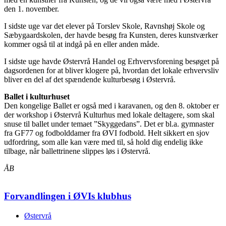
den 1. november.
I sidste uge var det elever på Torslev Skole, Ravnshøj Skole og
Sæbygaardskolen, der havde besøg fra Kunsten, deres kunstværker
kommer også til at indgå på en eller anden måde.
I sidste uge havde Østervrå Handel og Erhvervsforening besøget på
dagsordenen for at bliver klogere på, hvordan det lokale erhvervsliv
bliver en del af det spændende kulturbesøg i Østervrå.
Ballet i kulturhuset
Den kongelige Ballet er også med i karavanen, og den 8. oktober er
der workshop i Østervrå Kulturhus med lokale deltagere, som skal
snuse til ballet under temaet ”Skyggedans”. Det er bl.a. gymnaster
fra GF77 og fodbolddamer fra ØVI fodbold. Helt sikkert en sjov
udfordring, som alle kan være med til, så hold dig endelig ikke
tilbage, når ballettrinene slippes løs i Østervrå.
ÅB
Forvandlingen i ØVIs klubhus
Østervrå