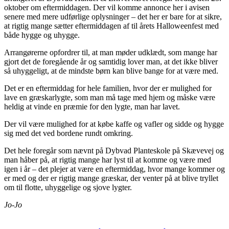
oktober om eftermiddagen. Der vil komme annonce her i avisen
senere med mere udførlige oplysninger – det her er bare for at sikre,
at rigtig mange sætter eftermiddagen af til årets Halloweenfest med
både hygge og uhygge.
Arrangørerne opfordrer til, at man møder udklædt, som mange har
gjort det de foregående år og samtidig lover man, at det ikke bliver
så uhyggeligt, at de mindste børn kan blive bange for at være med.
Det er en eftermiddag for hele familien, hvor der er mulighed for
lave en græskarlygte, som man må tage med hjem og måske være
heldig at vinde en præmie for den lygte, man har lavet.
Der vil være mulighed for at købe kaffe og vafler og sidde og hygge
sig med det ved bordene rundt omkring.
Det hele foregår som nævnt på Dybvad Planteskole på Skævevej og
man håber på, at rigtig mange har lyst til at komme og være med
igen i år – det plejer at være en eftermiddag, hvor mange kommer og
er med og der er rigtig mange græskar, der venter på at blive tryllet
om til flotte, uhyggelige og sjove lygter.
Jo-Jo