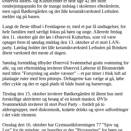
Østervrå Idræts- og Kulturcenter er hele uge 42 det store
omdrejningspunkt for de mange indslag i skolernes efterårsferie,
men også Bødkergården og det lille keramikværksted Lerhulen
melder sig på banen.
Langt de fleste tilbud i Festdagene er, med et par få undtagelser, for
hele familien med særligt fokus på børn og unge. Allerede fredag
den 11. oktober går det løs i Østervrå Kulturhus, som vil være
optaget frem til søndag middag den 13. oktober af et stort LAN-
party. Lørdag holder det lille keramikværksted Lerhulen på Brinken
åbent værksted det meste af dagen.
Søndag formiddag tilbyder Østervrå Svømmehal gratis svømning for
alle, og om eftermiddag inviterer Østervrå Løberne til Blomsterløb
med titlen ”Forsyning og andre væsner” – et par timer i frisk luft ad
planlagte ruter med fem pitstops. Deltagerne kan vælge at gå, løbe
eller cykle og der er også plads til både hund og barnevogn.
Tirsdag den 15. oktober inviterer Bødkergården til åbent hus med
forskellige aktiviteter og besøg af en kendt maskot. ØVIs
Svømmeklub inviterer til stort Pool Party – fordelt på to
aldersgrupper, med diskomusik, kulørte drinks og sjove udfordringer
i det våde element.
Onsdag den 16. oktober har Gymnastikforeningen 77 ”Sjov og
Leg” for de mindste, og bagefter er der ”Pizzaspring” for børn og