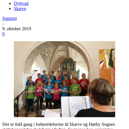
Dybvad
Skæve
Support
-
9. oktober 2019
0
Der er fuld gang i forberedelserne til Skæve og Hørby Sognes