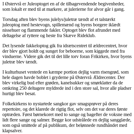
I Østervrå er Juleoptoget en af de tilbagevendende begivenheder,
som lokalt er med til at markere, at julerierne for alvor går i gang.
Torsdag aften blev byens julelys/juletræ tændt af et talstærkt
juleoptog med hestevogn, spillemænd og byens borgere iklædt
nissehuer og flammende fakler. Optoget blev flot afrundet med
deltagelse af ryttere og heste fra Skæve Rideklub.
Det lysende fakkeloptog gik fra idrætscentret til ældrecentret, hvor
der blev gjort holdt og sunget for beboerne, som kiggede med fra
vinduerne. Videre gik det til det lille torv foran Frikirken, hvor byens
juletræ blev tændt.
I kulturhuset ventede en kæmpe portion dejlig varm risengrød, som
hele dagen havde boblet i gryderne på Østervrå Ældrecenter. Der
blev virkelig bud efter grøden, kanelsukker og smørklatter da de
omkring 250 deltagere myldrede ind i den store sal, hvor alle pladser
hurtigt blev besat.
Folkekirkens to nystartede sangkor gav smagsprøver på deres
repertoire, og det klarede de rigtig flot, selv om det var deres første
optræden. Først børnekoret med to sange og bagefter de voksne med
lidt flere sange og salmer. Begge kor udstrålede en dejlig sangglæde,
som også smittede af på publikum, der belønnede rundhåndet med
klapsalver.