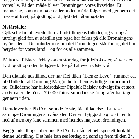
vores liv. På den måde bliver Dronningen vores livsvidne. Et
menneske, som man på en eller anden måde følges med gennem det
meste af livet, på godt og ondt, lød det i åbningstalen.
Nytårstaler
Gøtzsche fremhævede flere af udstillingens billeder, og var også
utroligt glad for, at udstillingen også har fokus på alle Dronningens
nytårstaler. – Det minder mig om det Dronningen står for, og det hun
betyder for vores land – og for os alle sammen.
På trods af Black Friday og en stor dag for julefrokoster, så var der
fyldt godt op i den tidligere kirke på Liljevej i Østervrå.
Den digitale udstilling, der har fået titlen ”Længe Leve”, rummer ca.
500 billeder af Dronning Margrethe fra hendes tidlige barnedom til
nu. Billederne har billedredaktør Pipaluk Balslev udvalgt fra et stort
arkivmateriale på ca. 70.000 fotos, som danske fotografer har taget
gennem tiden.
Derudover har PixlArt, som de første, fået tilladelse til at vise
samtlige Dronningens nytårstaler. Der er i høj grad lagt op til en tur
ned af memory lane sammen med hendes majestæt dronningen.
Begge udstillingshaller hos PixlArt har fået et helt specielt look til
denne udstilling. Det hele kan ses lørdag og søndag frem til den 24.