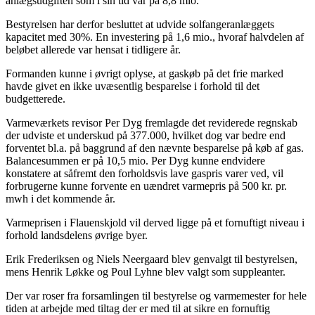
anlægsudgiften som i sin tid var på 8,8 mio.
Bestyrelsen har derfor besluttet at udvide solfangeranlæggets
kapacitet med 30%. En investering på 1,6 mio., hvoraf halvdelen af
beløbet allerede var hensat i tidligere år.
Formanden kunne i øvrigt oplyse, at gaskøb på det frie marked
havde givet en ikke uvæsentlig besparelse i forhold til det
budgetterede.
Varmeværkets revisor Per Dyg fremlagde det reviderede regnskab
der udviste et underskud på 377.000, hvilket dog var bedre end
forventet bl.a. på baggrund af den nævnte besparelse på køb af gas.
Balancesummen er på 10,5 mio. Per Dyg kunne endvidere
konstatere at såfremt den forholdsvis lave gaspris varer ved, vil
forbrugerne kunne forvente en uændret varmepris på 500 kr. pr.
mwh i det kommende år.
Varmeprisen i Flauenskjold vil derved ligge på et fornuftigt niveau i
forhold landsdelens øvrige byer.
Erik Frederiksen og Niels Neergaard blev genvalgt til bestyrelsen,
mens Henrik Løkke og Poul Lyhne blev valgt som suppleanter.
Der var roser fra forsamlingen til bestyrelse og varmemester for hele
tiden at arbejde med tiltag der er med til at sikre en fornuftig