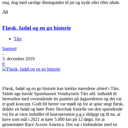
maj, dog med særlige åbningstider til jul og nytår eller efter aftale.
ÅB
Flæsk, fadøl og en go historie
Tårs
Support
-
3. december 2019
0
Flæsk, fadøl og en go historie kan trække mændene afsted i Tårs.
Sidste uge havde Sparekassen Vendsyssels Tårs afd. indkaldt til
herreaften med ovenstående tre punkter på dagsordenen og det var
et godt koncept. Godt 60 herrer var mødt op for at spise stegt flæsk,
drikke en fadøl og høre Peter Skovbak fortælle om den spændende
vej fra at være indstillet til knæoperation p.g.a slidgigt og til nu, at
have som mål i 2021 at køre 5.000 km på 12 døgn. for at
gennemføre Race Across America. Det var i forbindelse med en