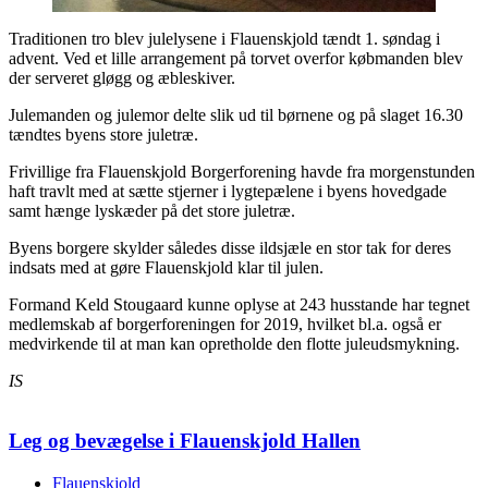
Traditionen tro blev julelysene i Flauenskjold tændt 1. søndag i
advent. Ved et lille arrangement på torvet overfor købmanden blev
der serveret gløgg og æbleskiver.
Julemanden og julemor delte slik ud til børnene og på slaget 16.30
tændtes byens store juletræ.
Frivillige fra Flauenskjold Borgerforening havde fra morgenstunden
haft travlt med at sætte stjerner i lygtepælene i byens hovedgade
samt hænge lyskæder på det store juletræ.
Byens borgere skylder således disse ildsjæle en stor tak for deres
indsats med at gøre Flauenskjold klar til julen.
Formand Keld Stougaard kunne oplyse at 243 husstande har tegnet
medlemskab af borgerforeningen for 2019, hvilket bl.a. også er
medvirkende til at man kan opretholde den flotte juleudsmykning.
IS
Leg og bevægelse i Flauenskjold Hallen
Flauenskjold