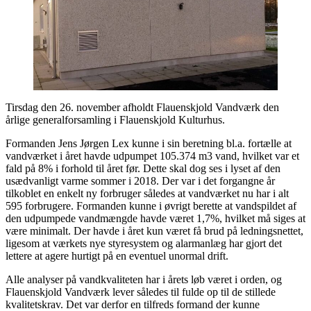
Tirsdag den 26. november afholdt Flauenskjold Vandværk den
årlige generalforsamling i Flauenskjold Kulturhus.
Formanden Jens Jørgen Lex kunne i sin beretning bl.a. fortælle at
vandværket i året havde udpumpet 105.374 m3 vand, hvilket var et
fald på 8% i forhold til året før. Dette skal dog ses i lyset af den
usædvanligt varme sommer i 2018. Der var i det forgangne år
tilkoblet en enkelt ny forbruger således at vandværket nu har i alt
595 forbrugere. Formanden kunne i øvrigt berette at vandspildet af
den udpumpede vandmængde havde været 1,7%, hvilket må siges at
være minimalt. Der havde i året kun været få brud på ledningsnettet,
ligesom at værkets nye styresystem og alarmanlæg har gjort det
lettere at agere hurtigt på en eventuel unormal drift.
Alle analyser på vandkvaliteten har i årets løb været i orden, og
Flauenskjold Vandværk lever således til fulde op til de stillede
kvalitetskrav. Det var derfor en tilfreds formand der kunne