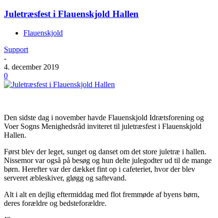
Juletræsfest i Flauenskjold Hallen
Flauenskjold
Support
-
4. december 2019
0
Den sidste dag i november havde Flauenskjold Idrætsforening og
Voer Sogns Menighedsråd inviteret til juletræsfest i Flauenskjold
Hallen.
Først blev der leget, sunget og danset om det store juletræ i hallen.
Nissemor var også på besøg og hun delte julegodter ud til de mange
børn. Herefter var der dækket fint op i cafeteriet, hvor der blev
serveret æbleskiver, gløgg og saftevand.
Alt i alt en dejlig eftermiddag med flot fremmøde af byens børn,
deres forældre og bedsteforældre.