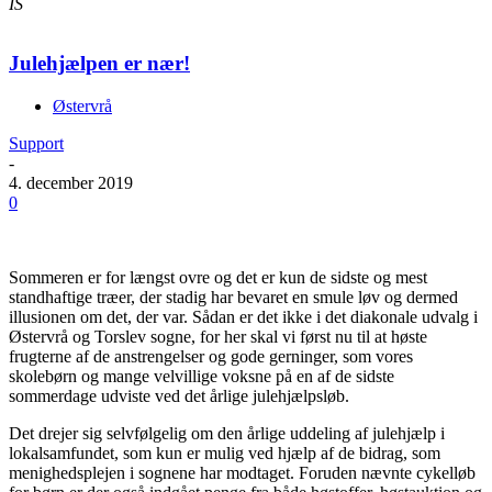
IS
Julehjælpen er nær!
Østervrå
Support
-
4. december 2019
0
Sommeren er for længst ovre og det er kun de sidste og mest
standhaftige træer, der stadig har bevaret en smule løv og dermed
illusionen om det, der var. Sådan er det ikke i det diakonale udvalg i
Østervrå og Torslev sogne, for her skal vi først nu til at høste
frugterne af de anstrengelser og gode gerninger, som vores
skolebørn og mange velvillige voksne på en af de sidste
sommerdage udviste ved det årlige julehjælpsløb.
Det drejer sig selvfølgelig om den årlige uddeling af julehjælp i
lokalsamfundet, som kun er mulig ved hjælp af de bidrag, som
menighedsplejen i sognene har modtaget. Foruden nævnte cykelløb