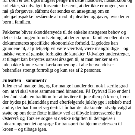
for børn er der også indgået penge fra både høstoffer, høstauktion og
kollekter, så udvalget forventer bestemt, at der ikke er nogen, som
må gå forgæves, såfremt der sendes en ansøgning om en
julehjælpspakke bestående af mad til juleaften og gaver, hvis der er
børn i familien.
Pakkerne bliver skræddersyede til de enkelte ansøgeres behov og
det er ikke nogen forudsætning, at der er børn i familien eller at der
dokumenteres specifikke økonomiske forhold. Ligeledes kan
grundene til, at julehjælp vil være værdsat, være mangfoldige – og
måske være af ganske forbigående karakter. Udvalget understreger,
at tiltaget kan benyttes uanset årsagen til, at man tænker at en
julepakke kunne være kærkommen og at alle henvendelser
behandles strengt fortroligt og kun ses af 2 personer.
Juleaften – sammen!?
Julen er så mange ting og for mange handler den nok i særlig grad
om, at vi skal være sammen med hinanden. På Dybvad Kro er der i
den ånd skabt en tradition for at invitere til juleaften på kroen, hvor
der bydes på julemiddag med efterfølgende julehygge i selskab med
andre, der har fundet vej dertil. I år har det diakonale udvalg valgt at
støtte op om dette flotte initiativ ved at tilbyde interesserede fra
Østervrå og Torslev sogne at dække udgiften til deltagelse i
julearrangementet og sørge for transport fra hjemmeadressen til
kroen – og tilbage igen.