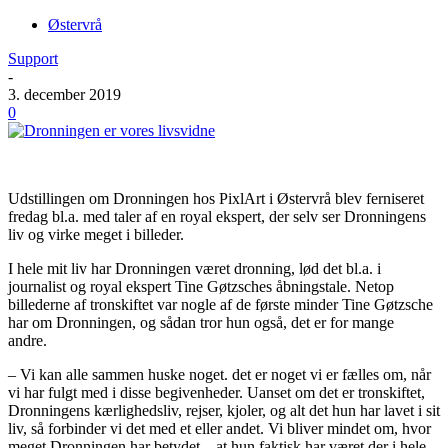
Østervrå
Support
-
3. december 2019
0
Udstillingen om Dronningen hos PixlArt i Østervrå blev ferniseret
fredag bl.a. med taler af en royal ekspert, der selv ser Dronningens
liv og virke meget i billeder.
I hele mit liv har Dronningen været dronning, lød det bl.a. i
journalist og royal ekspert Tine Gøtzsches åbningstale. Netop
billederne af tronskiftet var nogle af de første minder Tine Gøtzsche
har om Dronningen, og sådan tror hun også, det er for mange
andre.
– Vi kan alle sammen huske noget. det er noget vi er fælles om, når
vi har fulgt med i disse begivenheder. Uanset om det er tronskiftet,
Dronningens kærlighedsliv, rejser, kjoler, og alt det hun har lavet i sit
liv, så forbinder vi det med et eller andet. Vi bliver mindet om, hvor
meget Dronningen har betydet – at hun faktisk har været der i hele