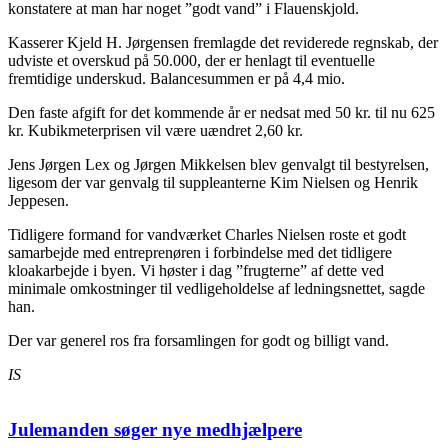
konstatere at man har noget ”godt vand” i Flauenskjold.
Kasserer Kjeld H. Jørgensen fremlagde det reviderede regnskab, der
udviste et overskud på 50.000, der er henlagt til eventuelle
fremtidige underskud. Balancesummen er på 4,4 mio.
Den faste afgift for det kommende år er nedsat med 50 kr. til nu 625
kr. Kubikmeterprisen vil være uændret 2,60 kr.
Jens Jørgen Lex og Jørgen Mikkelsen blev genvalgt til bestyrelsen,
ligesom der var genvalg til suppleanterne Kim Nielsen og Henrik
Jeppesen.
Tidligere formand for vandværket Charles Nielsen roste et godt
samarbejde med entreprenøren i forbindelse med det tidligere
kloakarbejde i byen. Vi høster i dag ”frugterne” af dette ved
minimale omkostninger til vedligeholdelse af ledningsnettet, sagde
han.
Der var generel ros fra forsamlingen for godt og billigt vand.
IS
Julemanden søger nye medhjælpere