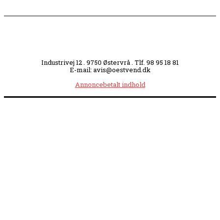
Industrivej 12 . 9750 Østervrå . Tlf. 98 95 18 81
E-mail: avis@oestvend.dk
Annoncebetalt indhold
Åbningstider:
Mandag kl. 8.00-14.00
|
Tirsdag kl. 8.00-15.30
|
Onsdag kl. 8.00-12.00
|
Torsdag kl. 8.00-15.30
|
Fredag kl. 8.00-14.00