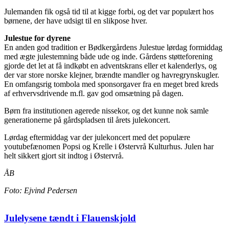
Julemanden fik også tid til at kigge forbi, og det var populært hos
børnene, der have udsigt til en slikpose hver.
Julestue for dyrene
En anden god tradition er Bødkergårdens Julestue lørdag formiddag
med ægte julestemning både ude og inde. Gårdens støtteforening
gjorde det let at få indkøbt en adventskrans eller et kalenderlys, og
der var store norske klejner, brændte mandler og havregrynskugler.
En omfangsrig tombola med sponsorgaver fra en meget bred kreds
af erhvervsdrivende m.fl. gav god omsætning på dagen.
Børn fra institutionen agerede nissekor, og det kunne nok samle
generationerne på gårdspladsen til årets julekoncert.
Lørdag eftermiddag var der julekoncert med det populære
youtubefænomen Popsi og Krelle i Østervrå Kulturhus. Julen har
helt sikkert gjort sit indtog i Østervrå.
ÅB
Foto: Ejvind Pedersen
Julelysene tændt i Flauenskjold