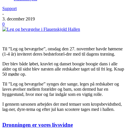
Support
-
3. december 2019
0
Til ”Leg og bevægelse”, onsdag den 27. november havde børnene
(1-4 år) inviteret deres bedsteforæl-dre med til dagens træning.
Der blev både løbet, kravlet og danset boogie boogie dans i alle
aldre og til sidst blev næsten alle redskaber taget ud til fri leg. Knap
50 mødte op.
Til ”Leg og bevægelse” synges der sange, leges på redskaber og
laves øvelser mellem forældre og barn, som dermed har en
hyggestund, hvor mor og far indgår som en vigtig rolle.
I gennem sæsonen arbejdes der med temaer som kropsbevidsthed,
lag-ner, dyre-tema og efter jul kan scootere tages med i hallen.
Dronningen er vores livsvidne