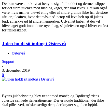
Det kan være attraktivt at benytte sig af tilbuddet og dermed slippe
for det store juleræs med mad og kager, der skal laves. Det kan også
være, hvis man er blevet enlig eller af andre grunde ikke har de store
aftaler juleaften, hvor det måske så netop vil leve helt op til julens
bud, at række ud til andre mennesker. Udvalget håber, at der vil
blive taget godt imod dette nye tiltag, så julefesten også bliver en fest
for fællesskabet.
Julen holdt sit indtog i Østervrå
Østervrå
Support
-
3. december 2019
0
Byens julebelysning blev tændt med manér, og Bødkergårdens
Julestue samlede generationerne. Der er nogle traditioner, der ikke
skal pilles ved, måske særligt dem, der knytter sig til en højtid.