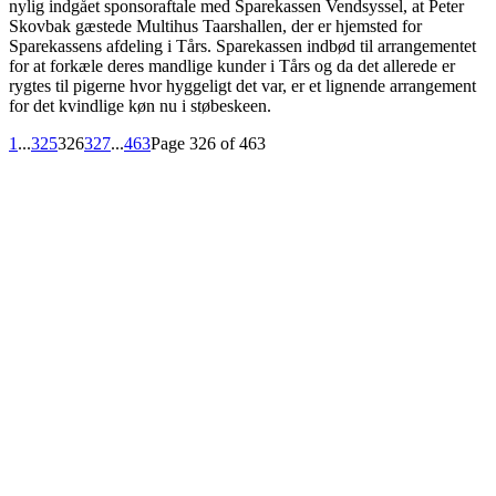
nylig indgået sponsoraftale med Sparekassen Vendsyssel, at Peter
Skovbak gæstede Multihus Taarshallen, der er hjemsted for
Sparekassens afdeling i Tårs. Sparekassen indbød til arrangementet
for at forkæle deres mandlige kunder i Tårs og da det allerede er
rygtes til pigerne hvor hyggeligt det var, er et lignende arrangement
for det kvindlige køn nu i støbeskeen.
1
...
325
326
327
...
463
Page 326 of 463