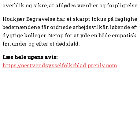
overblik og sikre, at afdødes værdier og forpligtels
Houkjær Begravelse har et skarpt fokus på faglighed
bedemændene får ordnede arbejdsvilkår, løbende e
dygtige kolleger. Netop for at yde en både empatisk 
før, under og efter et dødsfald.
Læs hele ugens avis:
https://oestvendsysselfolkeblad.prenly.com
TOP 5 I DENNE UGE