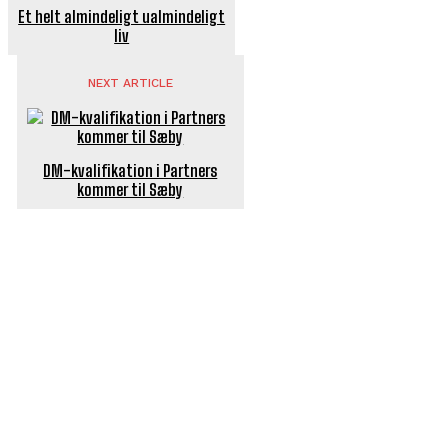
Et helt almindeligt ualmindeligt
liv
NEXT ARTICLE
DM-kvalifikation i Partners
kommer til Sæby
POPULÆRE ARTIKLER
Længe ventet nyhed: De Glemte Broer – nu med guide
Børn er vilde med genbrugslegeplads på Sæby Havn