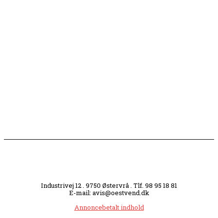
Flaget spilles stadig ned på Sæby Havn hver aften
Engang tiltrak Jernkilden i Sæby sig stor
opmærksomhed
Slagterigrund omdannes til bankende musikhjerte
midt i byen
Industrivej 12 . 9750 Østervrå . Tlf. 98 95 18 81
E-mail: avis@oestvend.dk
Annoncebetalt indhold