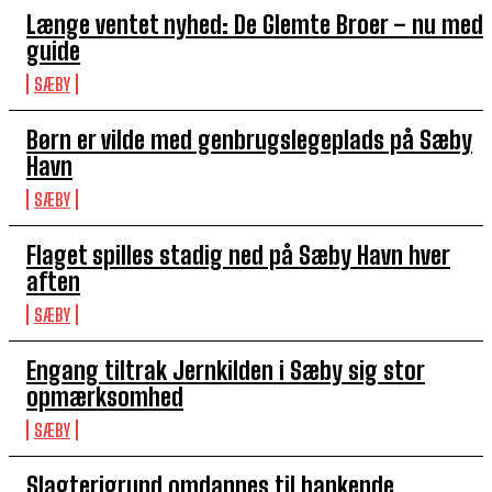
Længe ventet nyhed: De Glemte Broer – nu med
guide
SÆBY
Børn er vilde med genbrugslegeplads på Sæby
Havn
SÆBY
Flaget spilles stadig ned på Sæby Havn hver
aften
SÆBY
Engang tiltrak Jernkilden i Sæby sig stor
opmærksomhed
SÆBY
Slagterigrund omdannes til bankende