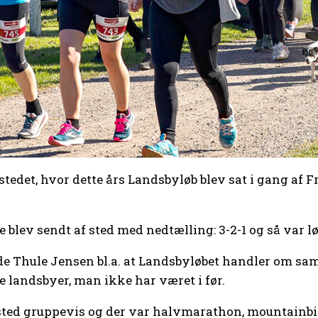
stedet, hvor dette års Landsbyløb blev sat i gang af 
e blev sendt af sted med nedtælling: 3-2-1 og så var lø
de Thule Jensen bl.a. at Landsbyløbet handler om s
le landsbyer, man ikke har været i før.
sted gruppevis og der var halvmarathon, mountainbike