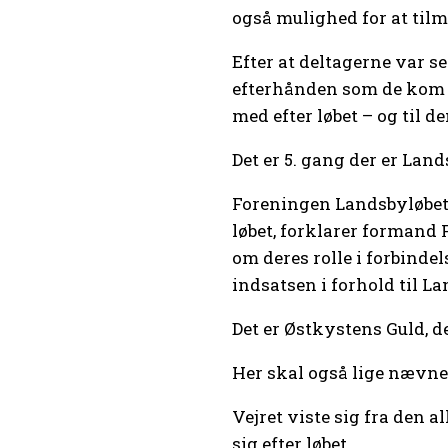
også mulighed for at til
Efter at deltagerne var se
efterhånden som de kom ti
med efter løbet – og til 
Det er 5. gang der er Lan
Foreningen Landsbyløbet s
løbet, forklarer formand
om deres rolle i forbinde
indsatsen i forhold til La
Det er Østkystens Guld, d
Her skal også lige nævnes
Vejret viste sig fra den a
sig efter løbet.