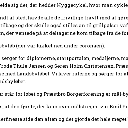
melde sig det, der hedder Hyggecykel, hvor man cykle
ndt af sted, havde alle de frivillige travlt med at gøre
lbage og der skulle også stilles an til grillpølser va
dem, der ventede på at deltagerne kom tilbage fra de f
dsbyløb (der var lukket ned under coronaen).
ørger for diplomerne, startportalen, medaljerne, mar
 Frode Thule Jensen og Søren Holm Christensen, Præs
lse med Landsbyløbet: Vi laver ruterne og sørger for a
ndsbyløbet.
er står for løbet og Præstbro Borgerforening er mål-by
, at den første, der kom over målstregen var Emil Fre
llerfineste side den aften og det gjorde det hele meget 