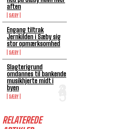
aften
SÆBY
Engang tiltrak
Jernkilden i Sæby sig
stor opmærksomhed
SÆBY
Slagterigrund
omdannes til bankende
musikhjerte midt i
byen
SÆBY
RELATEREDE