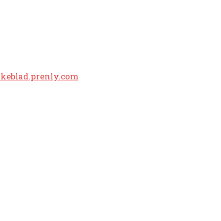
lkeblad.prenly.com
POPULÆRE ARTIK