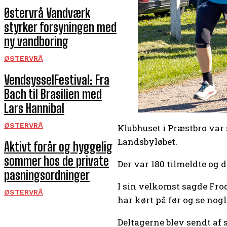
Østervrå Vandværk
styrker forsyningen med
ny vandboring
ØSTERVRÅ
VendsysselFestival: Fra
Bach til Brasilien med
Lars Hannibal
ØSTERVRÅ
Klubhuset i Præstbro var 
Landsbyløbet.
Aktivt forår og hyggelig
sommer hos de private
Der var 180 tilmeldte og d
pasningsordninger
I sin velkomst sagde Fro
ØSTERVRÅ
har kørt på før og se nog
Deltagerne blev sendt af 