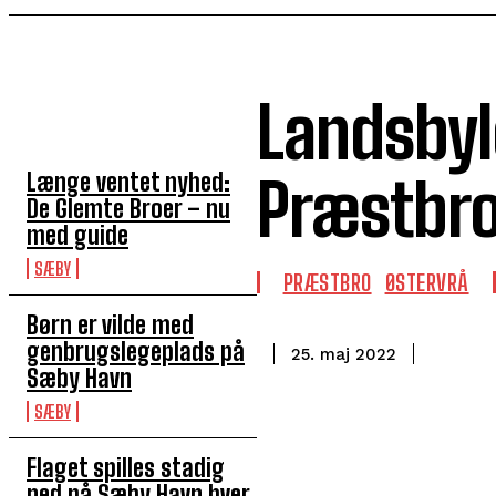
Landsbylø
TOP 5 I DENNE UGE
Længe ventet nyhed:
Præstbr
De Glemte Broer – nu
med guide
SÆBY
PRÆSTBRO
ØSTERVRÅ
Børn er vilde med
genbrugslegeplads på
25. maj 2022
Sæby Havn
SÆBY
Flaget spilles stadig
ned på Sæby Havn hver