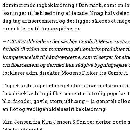
dominerende tagbeklædning i Danmark, samt en lan
løsninger til beklædning af facade. Knap halvdelen
dag tag af fibercement, og der ligger således et mege
produkterne til fingerspidserne:
– I 2015 etablerede vi det særlige Cembrit Mester-netvær
forhold til viden om montering af Cembrits produkter til
kompetenceløft til håndværkerne, som vi sørger for alt
om fibercement og dermed kan rådgive bygningsejere o
forklarer adm. direktør Mogens Fisker fra Cembrit.
Tagbeklædning er et meget stort anvendelsesområd
facadebeklædning i fibercement er utrolig populært
bl.a. facader, gavle, stern, udhæng – ja generelt alle
en flot og vedligeholdelsesfri beklædning.
Kim Jensen fra Kim Jensen & Søn ser derfor nogle g
Mester-stemplet: