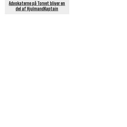
Advokaterne på Torvet bliver en
del af HjulmandKaptain
POPULÆRE ARTIKLER
Længe ventet nyhed: De Glemte Broer – nu med guide
Børn er vilde med genbrugslegeplads på Sæby Havn
Flaget spilles stadig ned på Sæby Havn hver aften
Engang tiltrak Jernkilden i Sæby sig stor
opmærksomhed
Slagterigrund omdannes til bankende musikhjerte