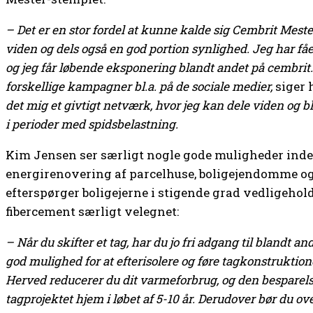
– Det er en stor fordel at kunne kalde sig Cembrit Mester
viden og dels også en god portion synlighed. Jeg har fåe
og jeg får løbende eksponering blandt andet på cembrit
forskellige kampagner bl.a. på de sociale medier,
siger 
det mig et givtigt netværk, hvor jeg kan dele viden og 
i perioder med spidsbelastning.
Kim Jensen ser særligt nogle gode muligheder inde
energirenovering af parcelhuse, boligejendomme 
efterspørger boligejerne i stigende grad vedligehold
fibercement særligt velegnet:
– Når du skifter et tag, har du jo fri adgang til blandt a
god mulighed for at efterisolere og føre tagkonstruktio
Herved reducerer du dit varmeforbrug, og den besparelse
tagprojektet hjem i løbet af 5-10 år. Derudover bør du ov