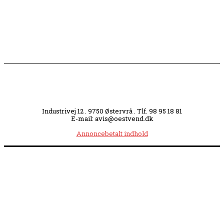
midt i byen
Industrivej 12 . 9750 Østervrå . Tlf. 98 95 18 81
E-mail: avis@oestvend.dk
Annoncebetalt indhold
Åbningstider:
Mandag kl. 8.00-14.00
|
Tirsdag kl. 8.00-15.30
|
Onsdag kl. 8.00-12.00
|
Torsdag kl. 8.00-15.30
|
Fredag kl. 8.00-14.00