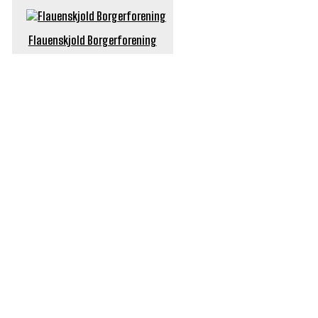
Flauenskjold Borgerforening
POPULÆRE ARTIKLER
Længe ventet nyhed: De Glemte Broer – nu med guide
Børn er vilde med genbrugslegeplads på Sæby Havn
Flaget spilles stadig ned på Sæby Havn hver aften
Engang tiltrak Jernkilden i Sæby sig stor
opmærksomhed