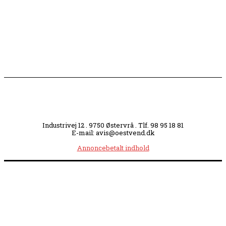
Slagterigrund omdannes til bankende musikhjerte
midt i byen
Industrivej 12 . 9750 Østervrå . Tlf. 98 95 18 81
E-mail: avis@oestvend.dk
Annoncebetalt indhold
Åbningstider:
Mandag kl. 8.00-14.00
|
Tirsdag kl. 8.00-15.30
|
Onsdag kl. 8.00-12.00
|
Torsdag kl. 8.00-15.30
|
Fredag kl. 8.00-14.00