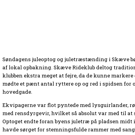
Søndagens juleoptog og juletræstænding i Skæve bø
af lokal opbakning. Skæve Rideklub deltog tradition
klubben ekstra meget at fejre, da de kunne markere 
mødte et pænt antal ryttere op og red i spidsen fo
hovedgade.
Ekvipagerne var flot pyntede med lysguirlander, rø
med rensdyrgevir, hvilket så absolut var med til at 
Optoget endte foran byens juletræ på pladsen midt 
havde sørget for stemningsfulde rammer med sangb