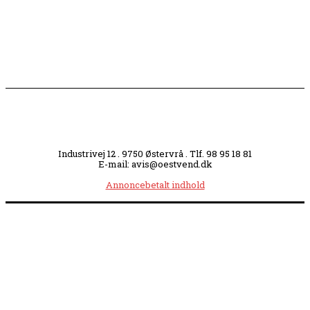
til Brønden
Industrivej 12 . 9750 Østervrå . Tlf. 98 95 18 81
E-mail: avis@oestvend.dk
Annoncebetalt indhold
Åbningstider:
Mandag kl. 8.00-14.00
|
Tirsdag kl. 8.00-15.30
|
Onsdag kl. 8.00-12.00
|
Torsdag kl. 8.00-15.30
|
Fredag kl. 8.00-14.00