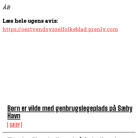
ÅB
Læs hele ugens avis:
https://oestvendsysselfolkeblad.prenly.com
TOP 5 I DENNE UGE
Børn er vilde med genbrugslegeplads på Sæby
Havn
SÆBY