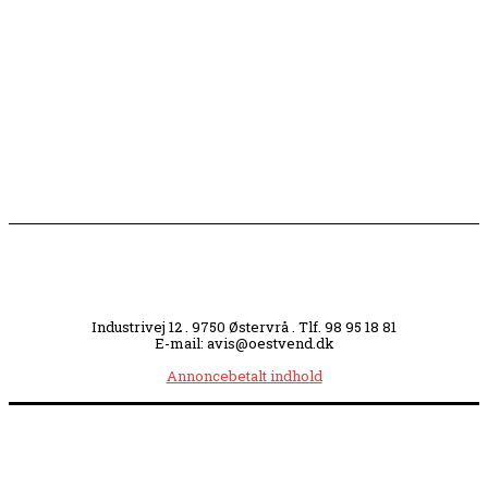
opmærksomhed
Slagterigrund omdannes til bankende musikhjerte
midt i byen
Industrivej 12 . 9750 Østervrå . Tlf. 98 95 18 81
E-mail: avis@oestvend.dk
Annoncebetalt indhold
Åbningstider:
Mandag kl. 8.00-14.00
|
Tirsdag kl. 8.00-15.30
|