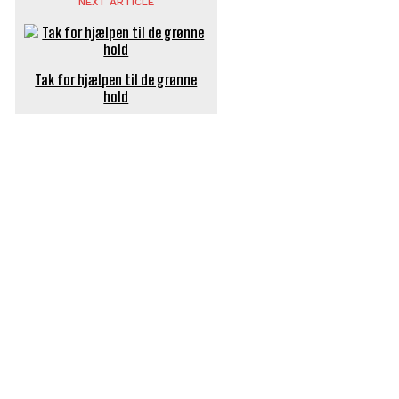
NEXT ARTICLE
Tak for hjælpen til de grønne
hold
POPULÆRE ARTIKLER
Længe ventet nyhed: De Glemte Broer – nu med guide
Børn er vilde med genbrugslegeplads på Sæby Havn
Flaget spilles stadig ned på Sæby Havn hver aften
Engang tiltrak Jernkilden i Sæby sig stor