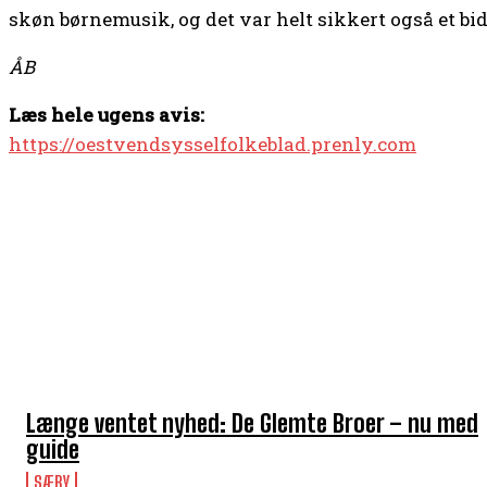
skøn børnemusik, og det var helt sikkert også et bi
ÅB
Læs hele ugens avis:
https://oestvendsysselfolkeblad.prenly.com
TOP 5 I DENNE UGE
Længe ventet nyhed: De Glemte Broer – nu med
guide
SÆBY