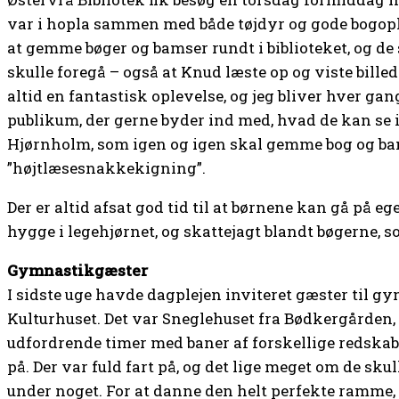
var i hopla sammen med både tøjdyr og gode bogople
at gemme bøger og bamser rundt i biblioteket, og de
skulle foregå – også at Knud læste op og viste billeder
altid en fantastisk oplevelse, og jeg bliver hver ga
publikum, der gerne byder ind med, hvad de kan se i
Hjørnholm, som igen og igen skal gemme bog og ba
”højtlæsesnakkekigning”.
Der er altid afsat god tid til at børnene kan gå på eg
hygge i legehjørnet, og skattejagt blandt bøgerne, s
Gymnastikgæster
I sidste uge havde dagplejen inviteret gæster til gym
Kulturhuset. Det var Sneglehuset fra Bødkergården, 
udfordrende timer med baner af forskellige redskabe
på. Der var fuld fart på, og det lige meget om de sku
under noget. For at danne den helt perfekte ramme,