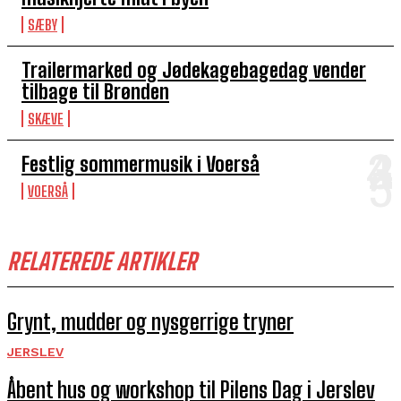
SÆBY
Trailermarked og Jødekagebagedag vender
tilbage til Brønden
SKÆVE
Festlig sommermusik i Voerså
VOERSÅ
RELATEREDE ARTIKLER
Grynt, mudder og nysgerrige tryner
JERSLEV
Åbent hus og workshop til Pilens Dag i Jerslev