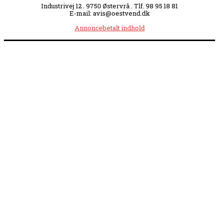
Industrivej 12 . 9750 Østervrå . Tlf. 98 95 18 81
E-mail: avis@oestvend.dk
Annoncebetalt indhold
Åbningstider:
Mandag kl. 8.00-14.00
|
Tirsdag kl. 8.00-15.30
|
Onsdag kl. 8.00-12.00
|
Torsdag kl. 8.00-15.30
|
Fredag kl. 8.00-14.00