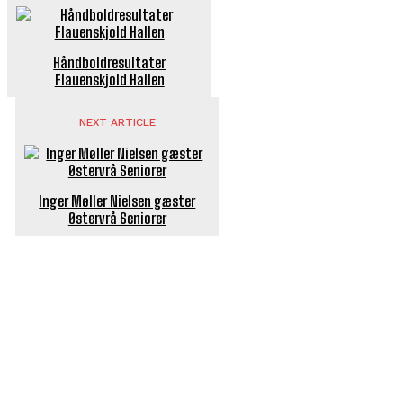
Håndboldresultater
Flauenskjold Hallen
NEXT ARTICLE
Inger Møller Nielsen gæster
Østervrå Seniorer
POPULÆRE ARTIKLER
Flaget spilles stadig ned på Sæby Havn hver aften