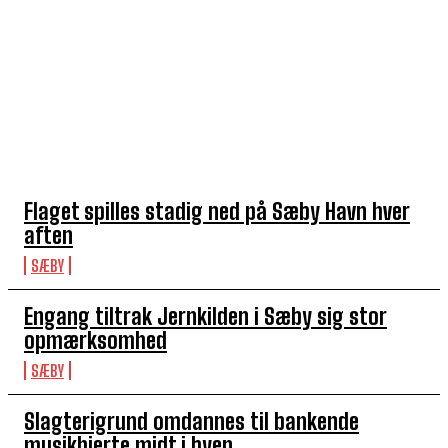
TOP 5 I DENNE UGE
Flaget spilles stadig ned på Sæby Havn hver
aften
SÆBY
Engang tiltrak Jernkilden i Sæby sig stor
opmærksomhed
SÆBY
Slagterigrund omdannes til bankende
musikhjerte midt i byen