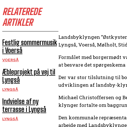
RELATEREDE
ARTIKLER
Landsbyklyngen ”Østkystens G
Festlig sommermusik
Lyngså, Voerså, Mølholt, Sti
i Voerså
Formålet med borgermødt var 
VOERSÅ
at besvare det spørgeskema d
Æbleprojekt på vej til
Der var stor tilslutning til
Lyngså
udviklingen af landsby-kly
LYNGSÅ
Michael Christoffersen og B
Indvielse af ny
klynger fortalte om baggrun
terrasse i Lyngså
Den kommunale repræsentant
LYNGSÅ
arbejde med Landsbyklyngep