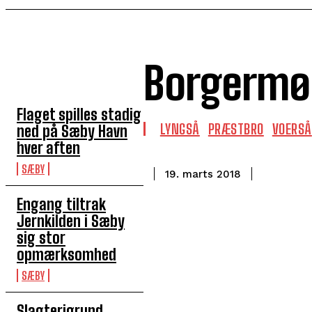
Borgermø
TOP 5 I DENNE UGE
Flaget spilles stadig
LYNGSÅ
PRÆSTBRO
VOERSÅ
ned på Sæby Havn
hver aften
SÆBY
19. marts 2018
Engang tiltrak
Jernkilden i Sæby
sig stor
opmærksomhed
SÆBY
Slagterigrund