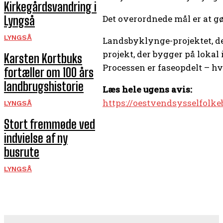
Kirkegårds­vandring i
Det overordnede mål er at gøre
Lyngså
LYNGSÅ
Landsbyklynge-projektet, de
projekt, der bygger på lokal 
Karsten Kortbuks
Processen er faseopdelt – hv
fortæller om 100 års
landbrugshistorie
Læs hele ugens avis:
https://oestvendsysselfolke
LYNGSÅ
Stort fremmøde ved
indvielse af ny
busrute
LYNGSÅ