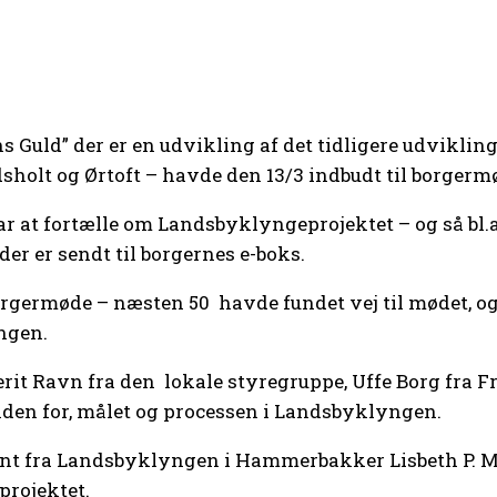
uld” der er en udvikling af det tidligere udviklingp
dsholt og Ørtoft – havde den 13/3 indbudt til borger
at fortælle om Landsbyklyngeprojektet – og så bl.a.
er er sendt til borgernes e-boks.
 borgermøde – næsten 50 havde fundet vej til mødet, o
ngen.
erit Ravn fra den lokale styregruppe, Uffe Borg fra
den for, målet og processen i Landsbyklyngen.
 fra Landsbyklyngen i Hammerbakker Lisbeth P. Mac
rojektet.