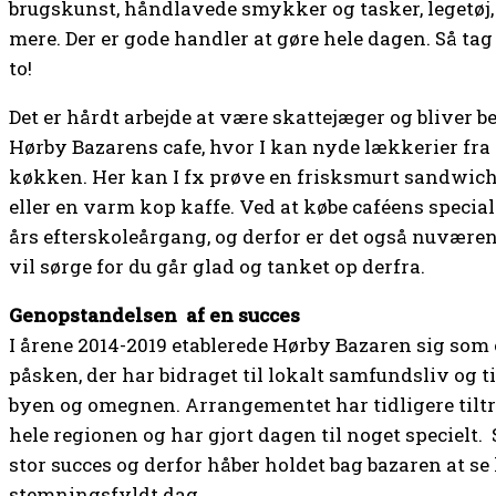
brugskunst, håndlavede smykker og tasker, legetøj, 
mere. Der er gode handler at gøre hele dagen. Så tag
to!
Det er hårdt arbejde at være skattejæger og bliver b
Hørby Bazarens cafe, hvor I kan nyde lækkerier fr
køkken. Her kan I fx prøve en frisksmurt sandwich,
eller en varm kop kaffe. Ved at købe caféens special
års efterskoleårgang, og derfor er det også nuværend
vil sørge for du går glad og tanket op derfra.
Genopstandelsen
af en succes
I årene 2014-2019 etablerede Hørby Bazaren sig som e
påsken, der har bidraget til lokalt samfundsliv og t
byen og omegnen. Arrangementet har tidligere tilt
hele regionen og har gjort dagen til noget specielt
stor succes og derfor håber holdet bag bazaren at se 
stemningsfyldt dag.