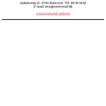
Industrivej 12 . 9750 Østervrå . Tlf. 98 95 18 81
E-mail: avis@oestvend.dk
Annoncebetalt indhold
Åbningstider:
Mandag kl. 8.00-14.00
|
Tirsdag kl. 8.00-15.30
|
Onsdag kl. 8.00-12.00
|
Torsdag kl. 8.00-15.30
|
Fredag kl. 8.00-14.00