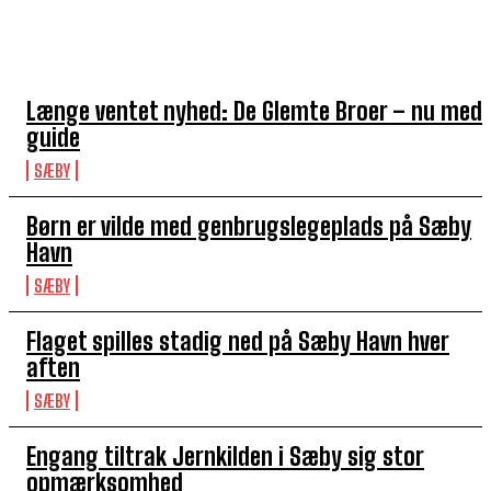
TOP 5 I DENNE UGE
Længe ventet nyhed: De Glemte Broer – nu med
guide
SÆBY
Børn er vilde med genbrugslegeplads på Sæby
Havn
SÆBY
Flaget spilles stadig ned på Sæby Havn hver
aften
SÆBY
Engang tiltrak Jernkilden i Sæby sig stor
opmærksomhed