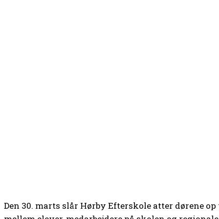
Den 30. marts slår Hørby Efterskole atter dørene op 
mellem elever, medarbejdere på skolen og regionale