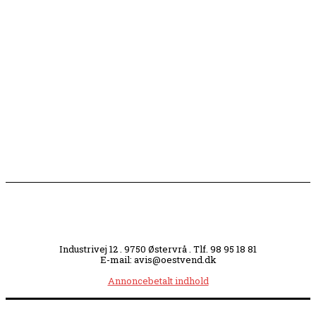
Engang tiltrak Jernkilden i Sæby sig stor
opmærksomhed
Slagterigrund omdannes til bankende musikhjerte
midt i byen
Industrivej 12 . 9750 Østervrå . Tlf. 98 95 18 81
E-mail: avis@oestvend.dk
Annoncebetalt indhold