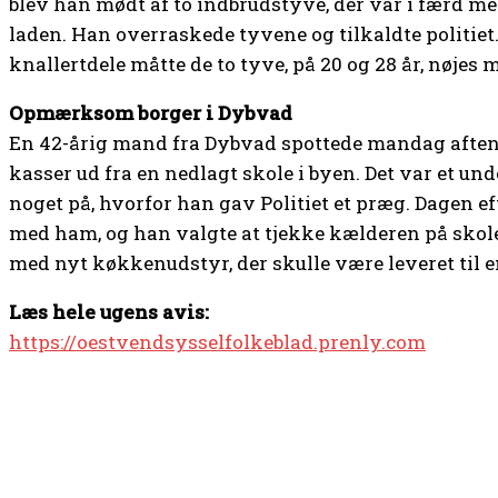
blev han mødt af to indbrudstyve, der var i færd me
laden. Han overraskede tyvene og tilkaldte politiet. 
knallertdele måtte de to tyve, på 20 og 28 år, nøjes 
Opmærksom borger i Dybvad
En 42-årig mand fra Dybvad spottede mandag aften 2
kasser ud fra en nedlagt skole i byen. Det var et un
noget på, hvorfor han gav Politiet et præg. Dagen e
med ham, og han valgte at tjekke kælderen på skole
med nyt køkkenudstyr, der skulle være leveret til e
Læs hele ugens avis:
https://oestvendsysselfolkeblad.prenly.com