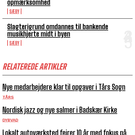
opmærksomhed
SÆBY
Slagterigrund omdannes til bankende
musikhjerte midt i byen
SÆBY
RELATEREDE ARTIKLER
Nye medarbejdere klar til opgaver i Tårs Sogn
TÅRS
Nordisk jazz og nye salmer i Badskær Kirke
DYBVAD
Lokalt autoværksted fejrer 10 år med fokus på