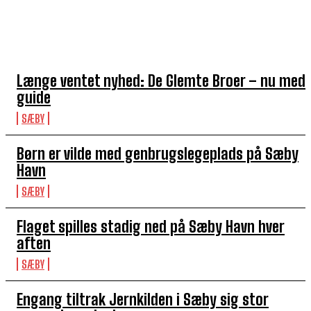
TOP 5 I DENNE UGE
Længe ventet nyhed: De Glemte Broer – nu med
guide
SÆBY
Børn er vilde med genbrugslegeplads på Sæby
Havn
SÆBY
Flaget spilles stadig ned på Sæby Havn hver
aften
SÆBY
Engang tiltrak Jernkilden i Sæby sig stor