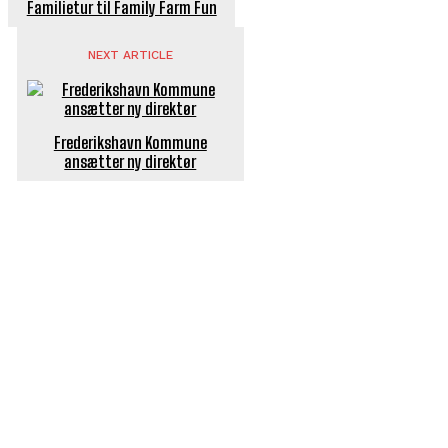
Familietur til Family Farm Fun
NEXT ARTICLE
Frederikshavn Kommune
ansætter ny direktør
POPULÆRE ARTIKLER
Længe ventet nyhed: De Glemte Broer – nu med guide
Børn er vilde med genbrugslegeplads på Sæby Havn
Flaget spilles stadig ned på Sæby Havn hver aften