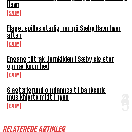
Havn
SÆBY
Flaget spilles stadig ned på Sæby Havn hver
aften
SÆBY
Engang tiltrak Jernkilden i Sæby sig stor
opmærksomhed
SÆBY
Slagterigrund omdannes til bankende
musikhjerte midt i byen
SÆBY
RELATEREDE ARTIKLER