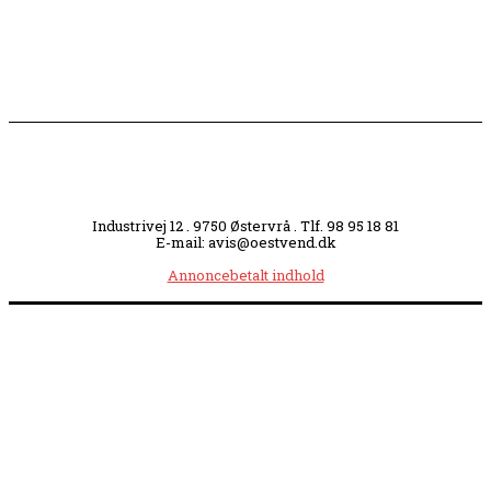
Industrivej 12 . 9750 Østervrå . Tlf. 98 95 18 81
E-mail: avis@oestvend.dk
Annoncebetalt indhold
Åbningstider:
Mandag kl. 8.00-14.00
|
Tirsdag kl. 8.00-15.30
|
Onsdag kl. 8.00-12.00
|
Torsdag kl. 8.00-15.30
|
Fredag kl. 8.00-14.00