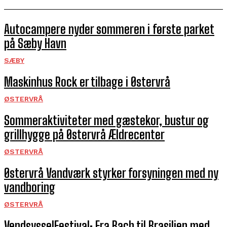
Autocampere nyder sommeren i første parket
på Sæby Havn
SÆBY
Maskinhus Rock er tilbage i Østervrå
ØSTERVRÅ
Sommeraktiviteter med gæstekor, bustur og
grillhygge på Østervrå Ældrecenter
ØSTERVRÅ
Østervrå Vandværk styrker forsyningen med ny
vandboring
ØSTERVRÅ
VendsysselFestival: Fra Bach til Brasilien med