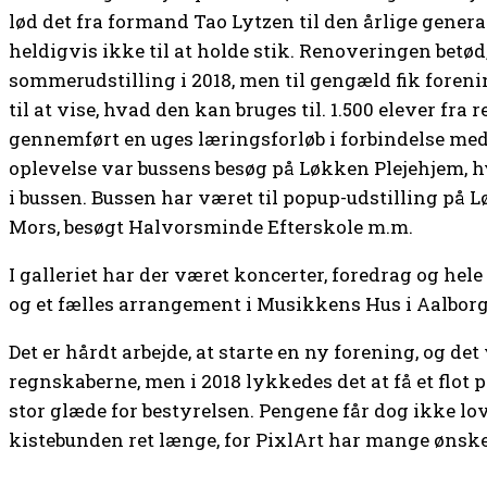
lød det fra formand Tao Lytzen til den årlige gene
heldigvis ikke til at holde stik. Renoveringen betød,
sommerudstilling i 2018, men til gengæld fik foreni
til at vise, hvad den kan bruges til. 1.500 elever fr
gennemført en uges læringsforløb i forbindelse me
oplevelse var bussens besøg på Løkken Plejehjem, 
i bussen. Bussen har været til popup-udstilling på 
Mors, besøgt Halvorsminde Efterskole m.m.
I galleriet har der været koncerter, foredrag og hele 
og et fælles arrangement i Musikkens Hus i Aalborg
Det er hårdt arbejde, at starte en ny forening, og det 
regnskaberne, men i 2018 lykkedes det at få et flot po
stor glæde for bestyrelsen. Pengene får dog ikke lov 
kistebunden ret længe, for PixlArt har mange ønsker