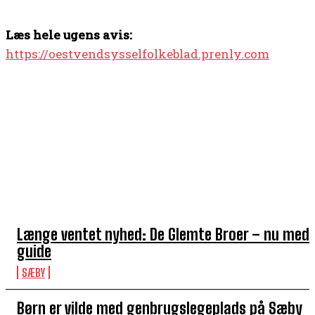
Læs hele ugens avis:
https://oestvendsysselfolkeblad.prenly.com
TOP 5 I DENNE UGE
Længe ventet nyhed: De Glemte Broer – nu med
guide
SÆBY
Børn er vilde med genbrugslegeplads på Sæby