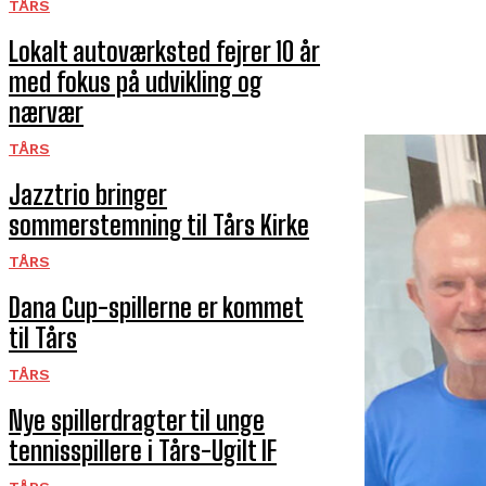
TÅRS
Lokalt autoværksted fejrer 10 år
med fokus på udvikling og
nærvær
TÅRS
Jazztrio bringer
sommerstemning til Tårs Kirke
TÅRS
Dana Cup-spillerne er kommet
til Tårs
TÅRS
Nye spillerdragter til unge
tennisspillere i Tårs-Ugilt IF