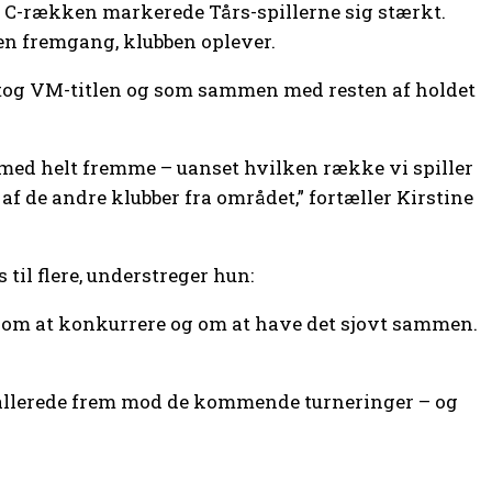
 i C-rækken markerede Tårs-spillerne sig stærkt.
den fremgang, klubben oplever.
om tog VM-titlen og som sammen med resten af holdet
re med helt fremme – uanset hvilken række vi spiller
f de andre klubber fra området,” fortæller Kirstine
 til flere, understreger hun:
åde om at konkurrere og om at have det sjovt sammen.
 allerede frem mod de kommende turneringer – og