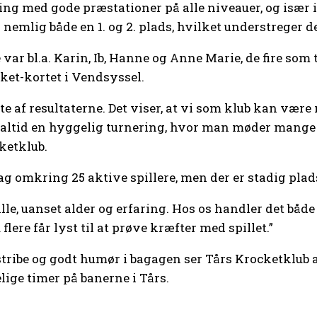
ring med gode præstationer på alle niveauer, og især
g nemlig både en 1. og 2. plads, hvilket understreger 
 var bl.a. Karin, Ib, Hanne og Anne Marie, de fire s
cket-kortet i Vendsyssel.
olte af resultaterne. Det viser, at vi som klub kan væ
 altid en hyggelig turnering, hvor man møder mange a
cketklub.
ag omkring 25 aktive spillere, men der er stadig plads
 alle, uanset alder og erfaring. Hos os handler det b
flere får lyst til at prøve kræfter med spillet.”
stribe og godt humør i bagagen ser Tårs Krocketklub
lige timer på banerne i Tårs.