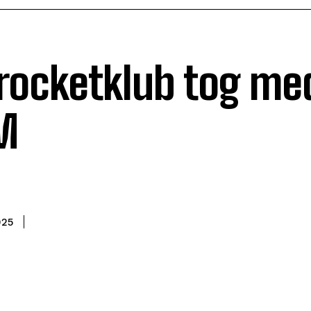
rocketklub tog med
M
025